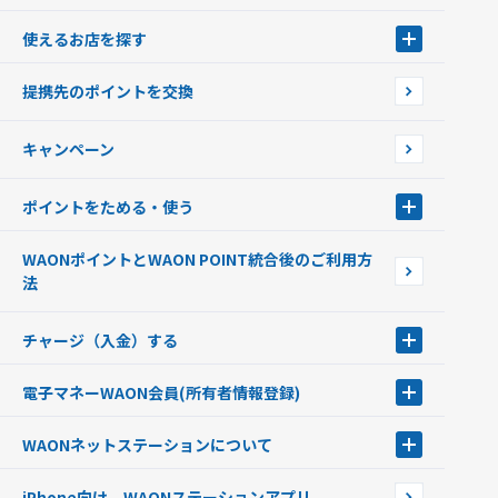
WAONとは
使えるお店を探す
WAONを申込む
使えるお店を探す
WAONの基本
提携先のポイントを交換
店舗検索
インターネット上でのお買い物について（ネット決済）
WAONで使えるネットショップ・サービスを探す
キャンペーン
イオン銀行ATM設置場所
ポイントをためる・使う
ポイントをためる・使う
WAONポイントとWAON POINT統合後のご利用方
ポイントの有効期限について
法
チャージ（入金）する
チャージ（入金）する
電子マネーWAON会員
(所有者情報登録)
現金でチャージする
電子マネーWAON会員
クレジットカードでチャージする
WAONネットステーション
について
WAON POINTサービス会員登録に伴う個人データの共同利用のお知
銀行口座・ATMからチャージする
WAONネットステーション
らせ
オートチャージ
iPhone向け WAONステーションアプリ