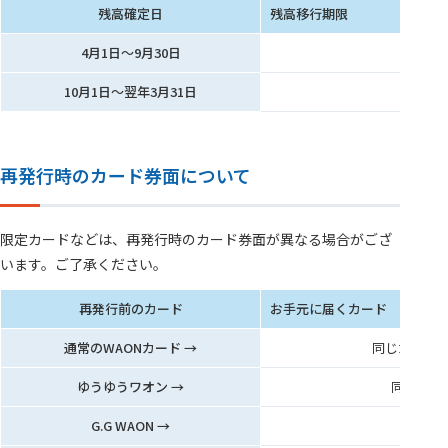
残高確定日
残高移行期限
4月1日～9月30日
10月1日～翌年3月31日
再発行時のカード券面について
限定カードなどは、再発行時のカード券面が異なる場合がござ
います。ご了承ください。
再発行前のカード
お手元に届くカード
通常のWAONカード →
同じカード発
ゆうゆうワオン →
同じカー
G.G WAON →
同じカー