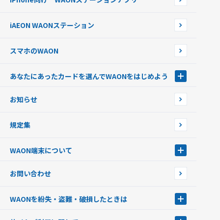
WAONネットステーションWAON端末について
ポイントからチャージする
外貨からチャージする
iAEON WAONステーション
チャージ上限金額の変更について
スマホのWAON
あなたにあったカードを選んでWAONをはじめよう
あなたにあったカードを選んでWAONをはじめよう
お知らせ
フードバンク応援WAON
日本の国立公園WAON
規定集
ご当地WAON
サッカー大好きWAON
WAON端末について
G.G WAON
JMB WAON
WAON端末について
お問い合わせ
WAONカード・WAONカードプラス
WAONネットステーション
キャッシュカード一体型・クレジットカード一体型
WAONステーション
WAONを紛失・盗難・破損したときは
モバイルWAON
新型WAONステーション
Apple PayのWAON
イオン銀行ATM
WAONを紛失・盗難・破損したときは