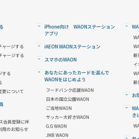
る
iPhone向け WAONステーション
W
アプリ
W
チャージする
iAEON WAONステーション
W
チャージする
新
スマホのWAON
イ
あなたにあったカードを選んで
ジする
W
WAONをはじめよう
る
新
フードバンク応援WAON
変更について
お
日本の国立公園WAON
員
ご当地WAON
W
き
サッカー大好きWAON
ービス会員登録に伴
W
G.G WAON
利用のお知らせ
JMB WAON
サ