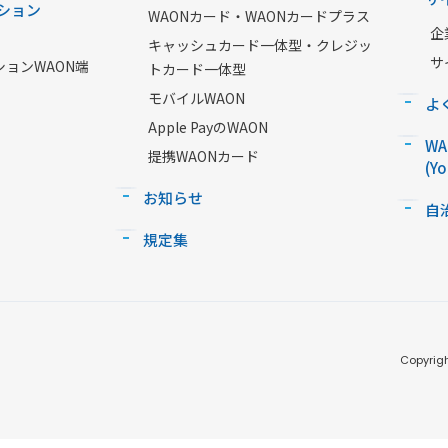
ション
WAONカード・WAONカードプラス
企
キャッシュカード一体型・クレジッ
サ
ションWAON端
トカード一体型
モバイルWAON
よ
Apple PayのWAON
W
提携WAONカード
(Y
お知らせ
自
規定集
Copyrigh