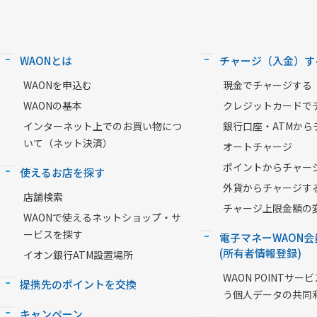
WAONとは
チャージ（入金）す
WAONを申込む
現金でチャージする
WAONの基本
クレジットカードで
インターネット上でのお買い物につ
銀行口座・ATMから
いて（ネット決済）
オートチャージ
ポイントからチャー
使えるお店を探す
外貨からチャージす
店舗検索
チャージ上限金額の
WAONで使えるネットショップ・サ
ービスを探す
電子マネーWAON会
(所有者情報登録)
イオン銀行ATM設置場所
WAON POINTサ
提携先のポイントを交換
う個人データの共同
キャンペーン