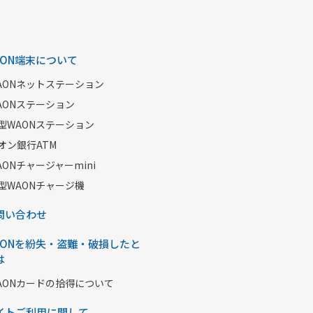
AON端末について
AONネットステーション
AONステーション
型WAONステーション
オン銀行ATM
AONチャージャーmini
型WAONチャージ機
問い合わせ
AONを紛失・盗難・破損したと
は
AONカードの拾得について
イトご利用に関して