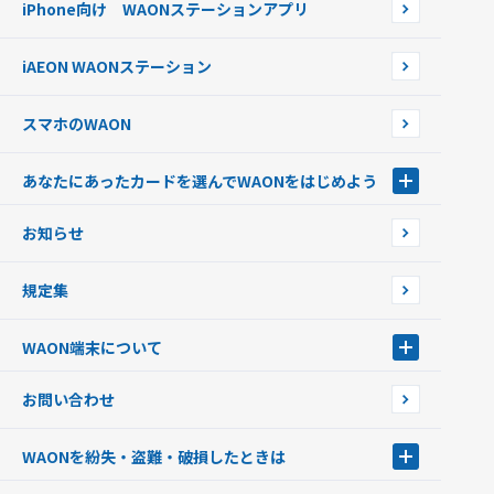
iPhone向け WAONステーションアプリ
WAONネットステーションWAON端末について
ポイントからチャージする
外貨からチャージする
iAEON WAONステーション
チャージ上限金額の変更について
スマホのWAON
あなたにあったカードを選んでWAONをはじめよう
あなたにあったカードを選んでWAONをはじめよう
お知らせ
フードバンク応援WAON
日本の国立公園WAON
規定集
ご当地WAON
サッカー大好きWAON
WAON端末について
G.G WAON
JMB WAON
WAON端末について
お問い合わせ
WAONカード・WAONカードプラス
WAONネットステーション
キャッシュカード一体型・クレジットカード一体型
WAONステーション
WAONを紛失・盗難・破損したときは
モバイルWAON
新型WAONステーション
Apple PayのWAON
イオン銀行ATM