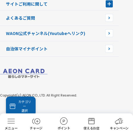
WAONを紛失・盗難・破損したときは
サイトご利用に関して
提携WAONカード
WAONチャージャーmini
WAONカードの拾得について
新型WAONチャージ機
サイトご利用に関して
よくあるご質問
企業情報
サイトご利用規約
WAON公式チャンネル
(Youtubeへリンク)
自治体マイナポイント
Copyright(c) AEON CO., LTD. All Right Reserved.
カテゴリ
ー
選択
チャージ
ポイント
使えるお店
キャンペーン