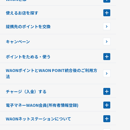
WAONとは
使えるお店を探す
WAONを申込む
使えるお店を探す
WAONの基本
提携先のポイントを交換
店舗検索
インターネット上でのお買い物について（ネット決済）
WAONで使えるネットショップ・サービスを探す
キャンペーン
イオン銀行ATM設置場所
ポイントをためる・使う
ポイントをためる・使う
WAONポイントとWAON POINT統合後のご利用方
ポイントの有効期限について
法
チャージ（入金）する
チャージ（入金）する
電子マネーWAON会員
(所有者情報登録)
現金でチャージする
電子マネーWAON会員
クレジットカードでチャージする
WAONネットステーション
について
WAON POINTサービス会員登録に伴う個人データの共同利用のお知
銀行口座・ATMからチャージする
WAONネットステーション
らせ
オートチャージ