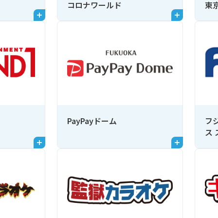
コロナワールド
東
PayPayドーム
フ
ス