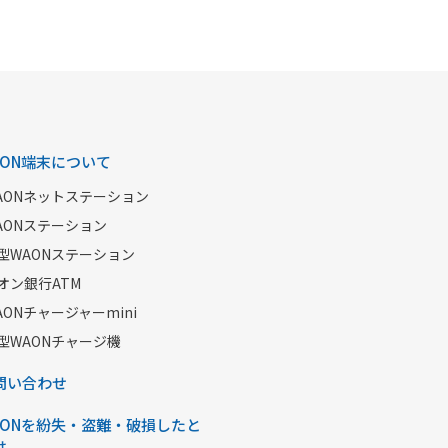
AON端末について
AONネットステーション
AONステーション
型WAONステーション
オン銀行ATM
AONチャージャーmini
型WAONチャージ機
問い合わせ
AONを紛失・盗難・破損したと
は