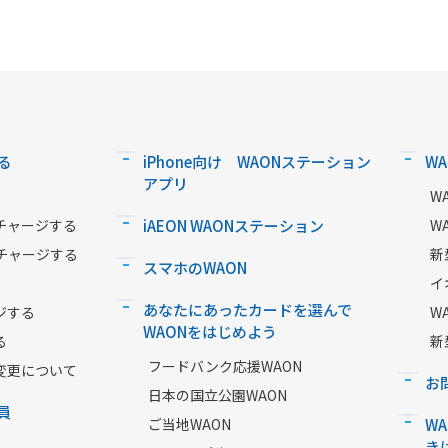
る
iPhone向け WAONステーション
W
アプリ
W
チャージする
iAEON WAONステーション
W
チャージする
新
スマホのWAON
イ
あなたにあったカードを選んで
ジする
W
WAONをはじめよう
る
新
フードバンク応援WAON
変更について
お
日本の国立公園WAON
員
ご当地WAON
W
き