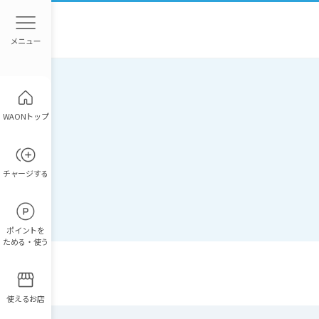
WAONトップ
チャージ
する
ポイント
を
ためる・使う
使えるお店