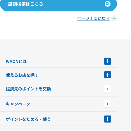
店舗検索はこちら
ページ上部に戻る
WAONとは
WAONとは
使えるお店を探す
WAONを申込む
使えるお店を探す
WAONの基本
提携先のポイントを交換
店舗検索
インターネット上でのお買い物について（ネット決済）
WAONで使えるネットショップ・サービスを探す
キャンペーン
イオン銀行ATM設置場所
ポイントをためる・使う
ポイントをためる・使う