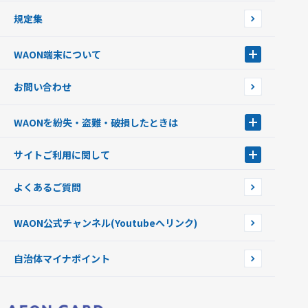
日本の国立公園WAON
規定集
ご当地WAON
サッカー大好きWAON
WAON端末について
G.G WAON
JMB WAON
WAON端末について
お問い合わせ
WAONカード・WAONカードプラス
WAONネットステーション
キャッシュカード一体型・クレジットカード一体型
WAONステーション
WAONを紛失・盗難・破損したときは
モバイルWAON
新型WAONステーション
Apple PayのWAON
イオン銀行ATM
WAONを紛失・盗難・破損したときは
サイトご利用に関して
提携WAONカード
WAONチャージャーmini
WAONカードの拾得について
新型WAONチャージ機
サイトご利用に関して
よくあるご質問
企業情報
サイトご利用規約
WAON公式チャンネル
(Youtubeへリンク)
自治体マイナポイント