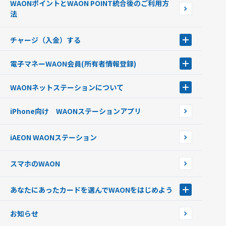
WAONポイントとWAON POINT統合後のご利用方
ポイントの有効期限について
法
チャージ（入金）する
チャージ（入金）する
電子マネーWAON会員
(所有者情報登録)
現金でチャージする
電子マネーWAON会員
クレジットカードでチャージする
WAONネットステーション
について
WAON POINTサービス会員登録に伴う個人データの共同利用のお知
銀行口座・ATMからチャージする
WAONネットステーション
らせ
オートチャージ
iPhone向け WAONステーションアプリ
WAONネットステーションWAON端末について
ポイントからチャージする
外貨からチャージする
iAEON WAONステーション
チャージ上限金額の変更について
スマホのWAON
あなたにあったカードを選んでWAONをはじめよう
あなたにあったカードを選んでWAONをはじめよう
お知らせ
フードバンク応援WAON