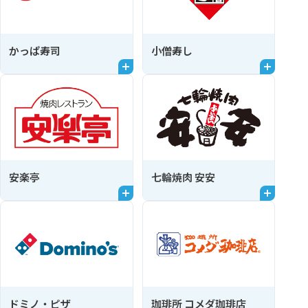
かっぱ寿司
小僧寿し
安楽亭
七輪焼肉 安安
ドミノ・ピザ
珈琲所 コメダ珈琲店