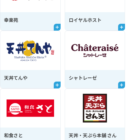
幸楽苑
ロイヤルホスト
天丼てんや
シャトレーゼ
和食さと
天丼・天ぷら本舗 さん