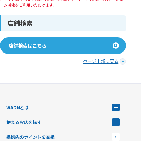
ン機能をご利⽤いただけます。
店舗検索
店舗検索はこちら
ページ上部に戻る
WAONとは
WAONとは
使えるお店を探す
WAONを申込む
使えるお店を探す
WAONの基本
提携先のポイントを交換
店舗検索
インターネット上でのお買い物について（ネット決済）