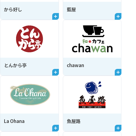
から好し
藍屋
とんから亭
chawan
La Ohana
魚屋路