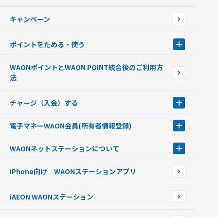
WAONで使えるネットショップ・サービスを探す
キャンペーン
イオン銀行ATM設置場所
ポイントをためる・使う
ポイントをためる・使う
WAONポイントとWAON POINT統合後のご利用方
ポイントの有効期限について
法
チャージ（入金）する
チャージ（入金）する
電子マネーWAON会員
(所有者情報登録)
現金でチャージする
電子マネーWAON会員
クレジットカードでチャージする
WAONネットステーション
について
WAON POINTサービス会員登録に伴う個人データの共同利用のお知
銀行口座・ATMからチャージする
WAONネットステーション
らせ
オートチャージ
iPhone向け WAONステーションアプリ
WAONネットステーションWAON端末について
ポイントからチャージする
外貨からチャージする
iAEON WAONステーション
チャージ上限金額の変更について