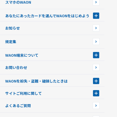
スマホのWAON
あなたにあったカードを選んでWAONをはじめよう
あなたにあったカードを選んでWAONをはじめよう
お知らせ
フードバンク応援WAON
日本の国立公園WAON
規定集
ご当地WAON
サッカー大好きWAON
WAON端末について
G.G WAON
JMB WAON
WAON端末について
お問い合わせ
WAONカード・WAONカードプラス
WAONネットステーション
キャッシュカード一体型・クレジットカード一体型
WAONステーション
WAONを紛失・盗難・破損したときは
モバイルWAON
新型WAONステーション
Apple PayのWAON
イオン銀行ATM
WAONを紛失・盗難・破損したときは
サイトご利用に関して
提携WAONカード
WAONチャージャーmini
WAONカードの拾得について
新型WAONチャージ機
サイトご利用に関して
よくあるご質問
企業情報
サイトご利用規約