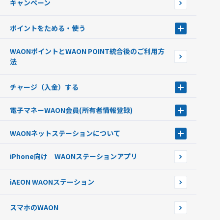
キャンペーン
イオン銀行ATM設置場所
ポイントをためる・使う
ポイントをためる・使う
WAONポイントとWAON POINT統合後のご利用方
ポイントの有効期限について
法
チャージ（入金）する
チャージ（入金）する
電子マネーWAON会員
(所有者情報登録)
現金でチャージする
電子マネーWAON会員
クレジットカードでチャージする
WAONネットステーション
について
WAON POINTサービス会員登録に伴う個人データの共同利用のお知
銀行口座・ATMからチャージする
WAONネットステーション
らせ
オートチャージ
iPhone向け WAONステーションアプリ
WAONネットステーションWAON端末について
ポイントからチャージする
外貨からチャージする
iAEON WAONステーション
チャージ上限金額の変更について
スマホのWAON