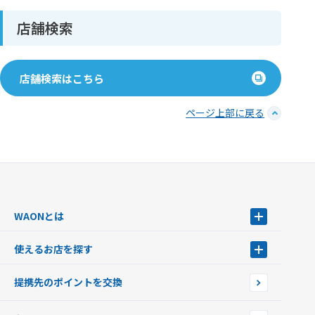
店舗検索
店舗検索はこちら
ページ上部に戻る
WAONとは
WAONとは
使えるお店を探す
WAONを申込む
使えるお店を探す
WAONの基本
提携先のポイントを交換
店舗検索
インターネット上でのお買い物について（ネット決済）
WAONで使えるネットショップ・サービスを探す