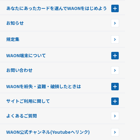
あなたにあったカードを選んでWAONをはじめよう
あなたにあったカードを選んでWAONをはじめよう
お知らせ
フードバンク応援WAON
日本の国立公園WAON
規定集
ご当地WAON
サッカー大好きWAON
WAON端末について
G.G WAON
JMB WAON
WAON端末について
お問い合わせ
WAONカード・WAONカードプラス
WAONネットステーション
キャッシュカード一体型・クレジットカード一体型
WAONステーション
WAONを紛失・盗難・破損したときは
モバイルWAON
新型WAONステーション
Apple PayのWAON
イオン銀行ATM
WAONを紛失・盗難・破損したときは
サイトご利用に関して
提携WAONカード
WAONチャージャーmini
WAONカードの拾得について
新型WAONチャージ機
サイトご利用に関して
よくあるご質問
企業情報
サイトご利用規約
WAON公式チャンネル
(Youtubeへリンク)