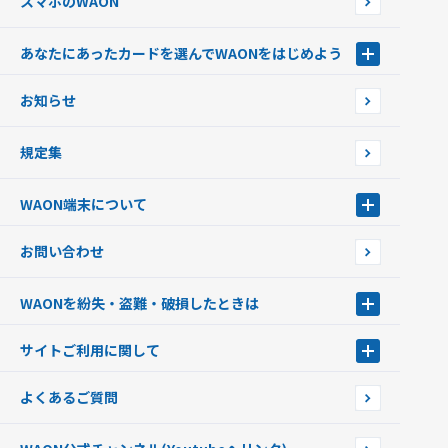
スマホのWAON
あなたにあったカードを選んでWAONをはじめよう
あなたにあったカードを選んでWAONをはじめよう
お知らせ
フードバンク応援WAON
日本の国立公園WAON
規定集
ご当地WAON
サッカー大好きWAON
WAON端末について
G.G WAON
JMB WAON
WAON端末について
お問い合わせ
WAONカード・WAONカードプラス
WAONネットステーション
キャッシュカード一体型・クレジットカード一体型
WAONステーション
WAONを紛失・盗難・破損したときは
モバイルWAON
新型WAONステーション
Apple PayのWAON
イオン銀行ATM
WAONを紛失・盗難・破損したときは
サイトご利用に関して
提携WAONカード
WAONチャージャーmini
WAONカードの拾得について
新型WAONチャージ機
サイトご利用に関して
よくあるご質問
企業情報
サイトご利用規約