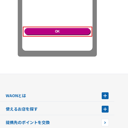
WAONとは
WAONとは
使えるお店を探す
WAONを申込む
使えるお店を探す
WAONの基本
提携先のポイントを交換
店舗検索
インターネット上でのお買い物について（ネット決済）