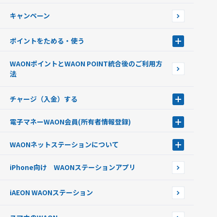
WAONで使えるネットショップ・サービスを探す
キャンペーン
イオン銀行ATM設置場所
ポイントをためる・使う
ポイントをためる・使う
WAONポイントとWAON POINT統合後のご利用方
ポイントの有効期限について
法
チャージ（入金）する
チャージ（入金）する
電子マネーWAON会員
(所有者情報登録)
現金でチャージする
電子マネーWAON会員
クレジットカードでチャージする
WAONネットステーション
について
WAON POINTサービス会員登録に伴う個人データの共同利用のお知
銀行口座・ATMからチャージする
WAONネットステーション
らせ
オートチャージ
iPhone向け WAONステーションアプリ
WAONネットステーションWAON端末について
ポイントからチャージする
外貨からチャージする
iAEON WAONステーション
チャージ上限金額の変更について