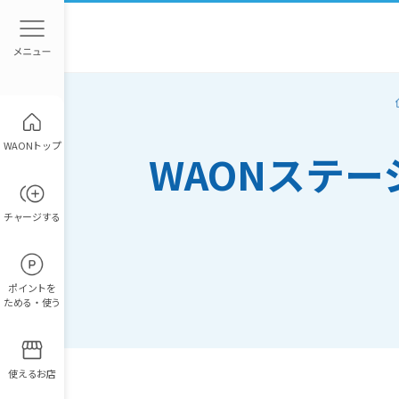
WAONトップ
WAONステ
チャージ
する
ポイント
を
ためる・使う
使えるお店