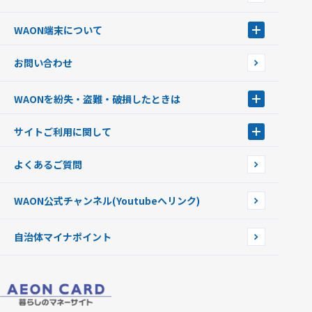
サッカー大好きWAON
WAON端末について
G.G WAON
JMB WAON
WAON端末について
お問い合わせ
WAONカード・WAONカードプラス
WAONネットステーション
キャッシュカード一体型・クレジットカード一体型
WAONステーション
WAONを紛失・盗難・破損したときは
モバイルWAON
新型WAONステーション
Apple PayのWAON
イオン銀行ATM
WAONを紛失・盗難・破損したときは
サイトご利用に関して
提携WAONカード
WAONチャージャーmini
WAONカードの拾得について
新型WAONチャージ機
サイトご利用に関して
よくあるご質問
企業情報
サイトご利用規約
WAON公式チャンネル
(Youtubeへリンク)
自治体マイナポイント