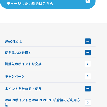
チャージしたい場合はこちら
WAONとは
WAONとは
使えるお店を探す
WAONを申込む
使えるお店を探す
WAONの基本
提携先のポイントを交換
店舗検索
インターネット上でのお買い物について（ネット決済）
WAONで使えるネットショップ・サービスを探す
キャンペーン
イオン銀行ATM設置場所
ポイントをためる・使う
ポイントをためる・使う
WAONポイントとWAON POINT統合後のご利用方
ポイントの有効期限について
法