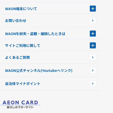
サッカー大好きWAON
WAON端末について
G.G WAON
JMB WAON
WAON端末について
お問い合わせ
WAONカード・WAONカードプラス
WAONネットステーション
キャッシュカード一体型・クレジットカード一体型
WAONステーション
WAONを紛失・盗難・破損したときは
モバイルWAON
新型WAONステーション
Apple PayのWAON
イオン銀行ATM
WAONを紛失・盗難・破損したときは
サイトご利用に関して
提携WAONカード
WAONチャージャーmini
WAONカードの拾得について
新型WAONチャージ機
サイトご利用に関して
よくあるご質問
企業情報
サイトご利用規約
WAON公式チャンネル
(Youtubeへリンク)
自治体マイナポイント