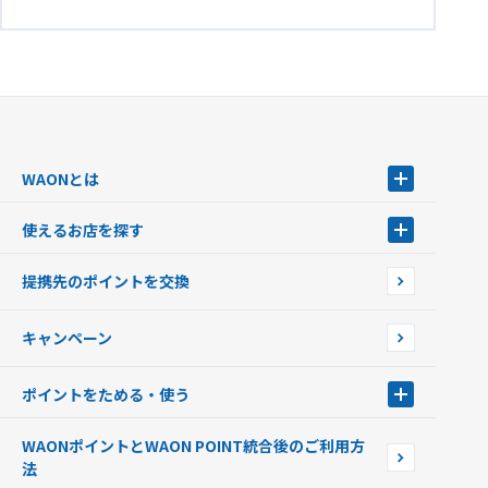
WAONとは
WAONとは
使えるお店を探す
WAONを申込む
使えるお店を探す
WAONの基本
提携先のポイントを交換
店舗検索
インターネット上でのお買い物について（ネット決済）
WAONで使えるネットショップ・サービスを探す
キャンペーン
イオン銀行ATM設置場所
ポイントをためる・使う
ポイントをためる・使う
WAONポイントとWAON POINT統合後のご利用方
ポイントの有効期限について
法