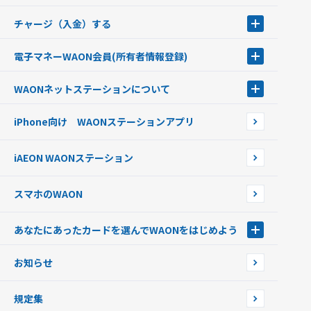
チャージ（入金）する
チャージ（入金）する
電子マネーWAON会員
(所有者情報登録)
現金でチャージする
電子マネーWAON会員
クレジットカードでチャージする
WAONネットステーション
について
WAON POINTサービス会員登録に伴う個人データの共同利用のお知
銀行口座・ATMからチャージする
WAONネットステーション
らせ
オートチャージ
iPhone向け WAONステーションアプリ
WAONネットステーションWAON端末について
ポイントからチャージする
外貨からチャージする
iAEON WAONステーション
チャージ上限金額の変更について
スマホのWAON
あなたにあったカードを選んでWAONをはじめよう
あなたにあったカードを選んでWAONをはじめよう
お知らせ
フードバンク応援WAON
日本の国立公園WAON
規定集
ご当地WAON