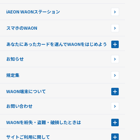
外貨からチャージする
iAEON WAONステーション
チャージ上限金額の変更について
スマホのWAON
あなたにあったカードを選んでWAONをはじめよう
あなたにあったカードを選んでWAONをはじめよう
お知らせ
フードバンク応援WAON
日本の国立公園WAON
規定集
ご当地WAON
サッカー大好きWAON
WAON端末について
G.G WAON
JMB WAON
WAON端末について
お問い合わせ
WAONカード・WAONカードプラス
WAONネットステーション
キャッシュカード一体型・クレジットカード一体型
WAONステーション
WAONを紛失・盗難・破損したときは
モバイルWAON
新型WAONステーション
Apple PayのWAON
イオン銀行ATM
WAONを紛失・盗難・破損したときは
サイトご利用に関して
提携WAONカード
WAONチャージャーmini