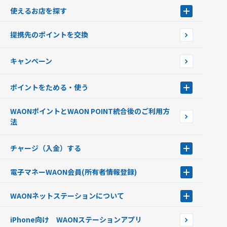
WAONとは
使えるお店を探す
WAONを申込む
使えるお店を探す
WAONの基本
提携先のポイントを交換
店舗検索
インターネット上でのお買い物について（ネット決済）
WAONで使えるネットショップ・サービスを探す
キャンペーン
イオン銀行ATM設置場所
ポイントをためる・使う
ポイントをためる・使う
WAONポイントとWAON POINT統合後のご利用方
ポイントの有効期限について
法
チャージ（入金）する
チャージ（入金）する
電子マネーWAON会員
(所有者情報登録)
現金でチャージする
電子マネーWAON会員
クレジットカードでチャージする
WAONネットステーション
について
WAON POINTサービス会員登録に伴う個人データの共同利用のお知
銀行口座・ATMからチャージする
WAONネットステーション
らせ
オートチャージ
iPhone向け WAONステーションアプリ
WAONネットステーションWAON端末について
ポイントからチャージする