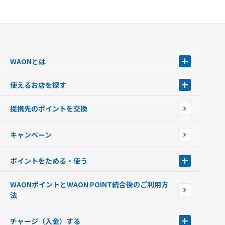
WAONとは
WAONとは
使えるお店を探す
WAONを申込む
使えるお店を探す
WAONの基本
提携先のポイントを交換
店舗検索
インターネット上でのお買い物について（ネット決済）
WAONで使えるネットショップ・サービスを探す
キャンペーン
イオン銀行ATM設置場所
ポイントをためる・使う
ポイントをためる・使う
WAONポイントとWAON POINT統合後のご利用方
ポイントの有効期限について
法
チャージ（入金）する