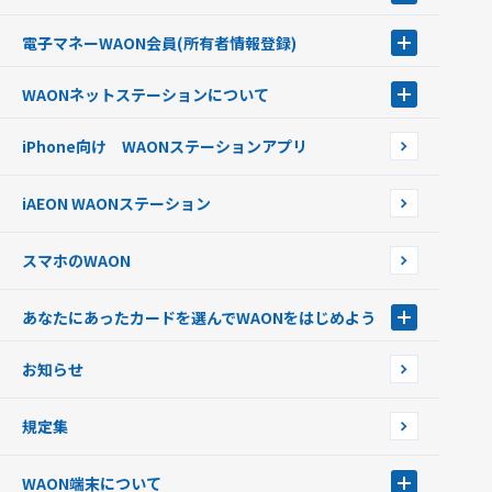
チャージ（入金）する
電子マネーWAON会員
(所有者情報登録)
現金でチャージする
電子マネーWAON会員
クレジットカードでチャージする
WAONネットステーション
について
WAON POINTサービス会員登録に伴う個人データの共同利用のお知
銀行口座・ATMからチャージする
WAONネットステーション
らせ
オートチャージ
iPhone向け WAONステーションアプリ
WAONネットステーションWAON端末について
ポイントからチャージする
外貨からチャージする
iAEON WAONステーション
チャージ上限金額の変更について
スマホのWAON
あなたにあったカードを選んでWAONをはじめよう
あなたにあったカードを選んでWAONをはじめよう
お知らせ
フードバンク応援WAON
日本の国立公園WAON
規定集
ご当地WAON
サッカー大好きWAON
WAON端末について
G.G WAON