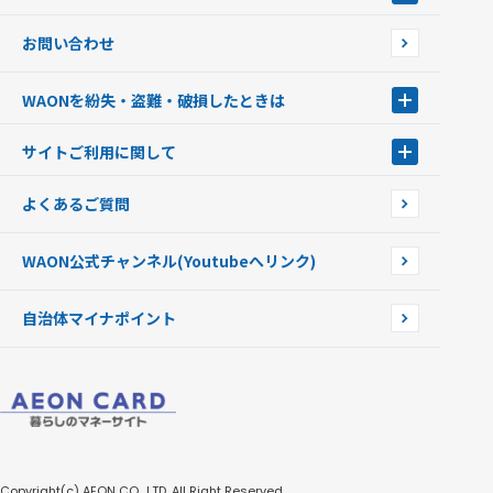
JMB WAON
WAON端末について
お問い合わせ
WAONカード・WAONカードプラス
WAONネットステーション
キャッシュカード一体型・クレジットカード一体型
WAONステーション
WAONを紛失・盗難・破損したときは
モバイルWAON
新型WAONステーション
Apple PayのWAON
イオン銀行ATM
WAONを紛失・盗難・破損したときは
サイトご利用に関して
提携WAONカード
WAONチャージャーmini
WAONカードの拾得について
新型WAONチャージ機
サイトご利用に関して
よくあるご質問
企業情報
サイトご利用規約
WAON公式チャンネル
(Youtubeへリンク)
自治体マイナポイント
Copyright(c) AEON CO., LTD. All Right Reserved.