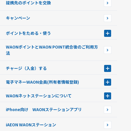
提携先のポイントを交換
店舗検索
インターネット上でのお買い物について（ネット決済）
WAONで使えるネットショップ・サービスを探す
キャンペーン
イオン銀行ATM設置場所
ポイントをためる・使う
ポイントをためる・使う
WAONポイントとWAON POINT統合後のご利用方
ポイントの有効期限について
法
チャージ（入金）する
チャージ（入金）する
電子マネーWAON会員
(所有者情報登録)
現金でチャージする
電子マネーWAON会員
クレジットカードでチャージする
WAONネットステーション
について
WAON POINTサービス会員登録に伴う個人データの共同利用のお知
銀行口座・ATMからチャージする
WAONネットステーション
らせ
オートチャージ
iPhone向け WAONステーションアプリ
WAONネットステーションWAON端末について
ポイントからチャージする
外貨からチャージする
iAEON WAONステーション
チャージ上限金額の変更について