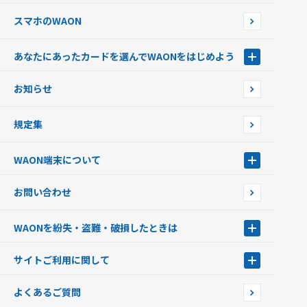
スマホのWAON
あなたにあったカードを選んでWAONをはじめよう
あなたにあったカードを選んでWAONをはじめよう
お知らせ
フードバンク応援WAON
日本の国立公園WAON
規定集
ご当地WAON
サッカー大好きWAON
WAON端末について
G.G WAON
JMB WAON
WAON端末について
お問い合わせ
WAONカード・WAONカードプラス
WAONネットステーション
キャッシュカード一体型・クレジットカード一体型
WAONステーション
WAONを紛失・盗難・破損したときは
モバイルWAON
新型WAONステーション
Apple PayのWAON
イオン銀行ATM
WAONを紛失・盗難・破損したときは
サイトご利用に関して
提携WAONカード
WAONチャージャーmini
WAONカードの拾得について
新型WAONチャージ機
サイトご利用に関して
よくあるご質問
企業情報