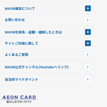
サッカー大好きWAON
WAON端末について
G.G WAON
JMB WAON
WAON端末について
お問い合わせ
WAONカード・WAONカードプラス
WAONネットステーション
キャッシュカード一体型・クレジットカード一体型
WAONステーション
WAONを紛失・盗難・破損したときは
モバイルWAON
新型WAONステーション
Apple PayのWAON
イオン銀行ATM
WAONを紛失・盗難・破損したときは
サイトご利用に関して
提携WAONカード
WAONチャージャーmini
WAONカードの拾得について
新型WAONチャージ機
サイトご利用に関して
よくあるご質問
企業情報
サイトご利用規約
WAON公式チャンネル
(Youtubeへリンク)
自治体マイナポイント