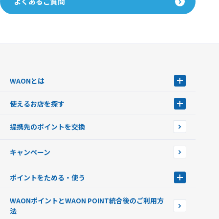
よくあるご質問
WAONとは
WAONとは
使えるお店を探す
WAONを申込む
使えるお店を探す
WAONの基本
提携先のポイントを交換
店舗検索
インターネット上でのお買い物について（ネット決済）
WAONで使えるネットショップ・サービスを探す
キャンペーン
イオン銀行ATM設置場所
ポイントをためる・使う
ポイントをためる・使う
WAONポイントとWAON POINT統合後のご利用方
ポイントの有効期限について
法