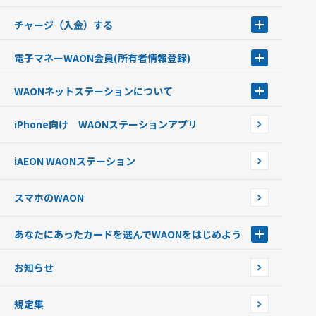
チャージ（入金）する
チャージ（入金）する
電子マネーWAON会員
(所有者情報登録)
現金でチャージする
電子マネーWAON会員
クレジットカードでチャージする
WAONネットステーション
について
WAON POINTサービス会員登録に伴う個人データの共同利用のお知
銀行口座・ATMからチャージする
WAONネットステーション
らせ
オートチャージ
iPhone向け WAONステーションアプリ
WAONネットステーションWAON端末について
ポイントからチャージする
外貨からチャージする
iAEON WAONステーション
チャージ上限金額の変更について
スマホのWAON
あなたにあったカードを選んでWAONをはじめよう
あなたにあったカードを選んでWAONをはじめよう
お知らせ
フードバンク応援WAON
日本の国立公園WAON
規定集
ご当地WAON