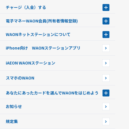
チャージ（入金）する
チャージ（入金）する
電子マネーWAON会員
(所有者情報登録)
現金でチャージする
電子マネーWAON会員
クレジットカードでチャージする
WAONネットステーション
について
WAON POINTサービス会員登録に伴う個人データの共同利用のお知
銀行口座・ATMからチャージする
WAONネットステーション
らせ
オートチャージ
iPhone向け WAONステーションアプリ
WAONネットステーションWAON端末について
ポイントからチャージする
外貨からチャージする
iAEON WAONステーション
チャージ上限金額の変更について
スマホのWAON
あなたにあったカードを選んでWAONをはじめよう
あなたにあったカードを選んでWAONをはじめよう
お知らせ
フードバンク応援WAON
日本の国立公園WAON
規定集
ご当地WAON