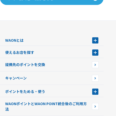
WAONとは
WAONとは
使えるお店を探す
WAONを申込む
使えるお店を探す
WAONの基本
提携先のポイントを交換
店舗検索
インターネット上でのお買い物について（ネット決済）
WAONで使えるネットショップ・サービスを探す
キャンペーン
イオン銀行ATM設置場所
ポイントをためる・使う
ポイントをためる・使う
WAONポイントとWAON POINT統合後のご利用方
ポイントの有効期限について
法