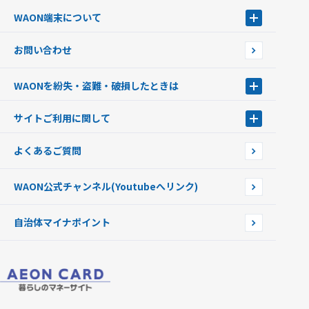
サッカー大好きWAON
WAON端末について
G.G WAON
JMB WAON
WAON端末について
お問い合わせ
WAONカード・WAONカードプラス
WAONネットステーション
キャッシュカード一体型・クレジットカード一体型
WAONステーション
WAONを紛失・盗難・破損したときは
モバイルWAON
新型WAONステーション
Apple PayのWAON
イオン銀行ATM
WAONを紛失・盗難・破損したときは
サイトご利用に関して
提携WAONカード
WAONチャージャーmini
WAONカードの拾得について
新型WAONチャージ機
サイトご利用に関して
よくあるご質問
企業情報
サイトご利用規約
WAON公式チャンネル
(Youtubeへリンク)
自治体マイナポイント