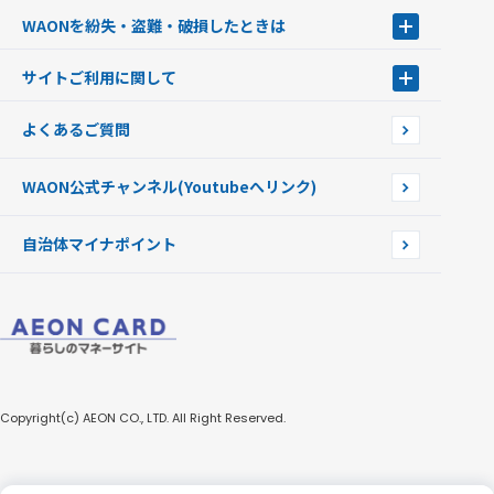
WAONステーション
WAONを紛失・盗難・破損したときは
モバイルWAON
新型WAONステーション
Apple PayのWAON
イオン銀行ATM
WAONを紛失・盗難・破損したときは
サイトご利用に関して
提携WAONカード
WAONチャージャーmini
WAONカードの拾得について
新型WAONチャージ機
サイトご利用に関して
よくあるご質問
企業情報
サイトご利用規約
WAON公式チャンネル
(Youtubeへリンク)
自治体マイナポイント
Copyright(c) AEON CO., LTD. All Right Reserved.