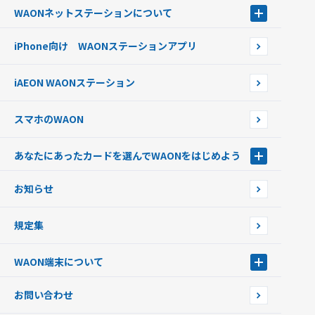
電子マネーWAON会員
クレジットカードでチャージする
WAONネットステーション
について
WAON POINTサービス会員登録に伴う個人データの共同利用のお知
銀行口座・ATMからチャージする
WAONネットステーション
らせ
オートチャージ
iPhone向け WAONステーションアプリ
WAONネットステーションWAON端末について
ポイントからチャージする
外貨からチャージする
iAEON WAONステーション
チャージ上限金額の変更について
スマホのWAON
あなたにあったカードを選んでWAONをはじめよう
あなたにあったカードを選んでWAONをはじめよう
お知らせ
フードバンク応援WAON
日本の国立公園WAON
規定集
ご当地WAON
サッカー大好きWAON
WAON端末について
G.G WAON
JMB WAON
WAON端末について
お問い合わせ
WAONカード・WAONカードプラス
WAONネットステーション
キャッシュカード一体型・クレジットカード一体型