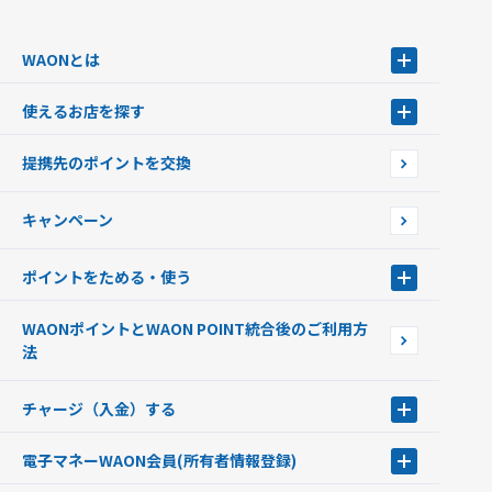
WAONとは
WAONとは
使えるお店を探す
WAONを申込む
使えるお店を探す
WAONの基本
提携先のポイントを交換
店舗検索
インターネット上でのお買い物について（ネット決済）
WAONで使えるネットショップ・サービスを探す
キャンペーン
イオン銀行ATM設置場所
ポイントをためる・使う
ポイントをためる・使う
WAONポイントとWAON POINT統合後のご利用方
ポイントの有効期限について
法
チャージ（入金）する
チャージ（入金）する
電子マネーWAON会員
(所有者情報登録)
現金でチャージする