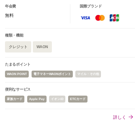
年会費
国際ブランド
無料
種類・機能
クレジット
WAON
たまるポイント
WAON POINT
電子マネーWAONポイント
マイル・その他
便利なサービス
家族カード
Apple Pay
イオンiD
ETCカード
詳しく