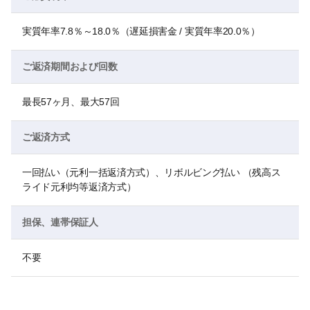
実質年率7.8％～18.0％（遅延損害金 / 実質年率20.0％）
ご返済期間および回数
最長57ヶ月、最大57回
ご返済方式
一回払い（元利一括返済方式）、リボルビング払い （残高ス
ライド元利均等返済方式）
担保、連帯保証人
不要