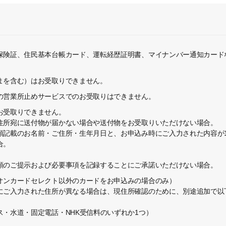
保険証、住民基本台帳カード、運転経歴証明書、マイナンバー通知カード
まを含む）はお受取りできません。
の営業所止めサービスでのお受取りはできません。
お受取りできません。
住所宛に送付物が届かない場合や送付物をお受取りいただけない場合。
類記載のお名前・ご住所・生年月日と、お申込み時にご入力された内容が
合。
類のご提示および必要事項を記録することにご承諾いただけない場合。
オンカードセレクト以外のカードをお申込みの場合のみ）
にご入力された住所が異なる場合は、現住所確認のために、別途追加で以
・水道・固定電話・NHK受信料のいずれか1つ）