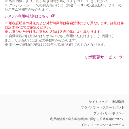
※ 各自治体により、お手続き期間が異なりますのでご注意ください。
※ クレジットカードでのお支払いには、別途「F-REGI公金支払い」サイトの
システム利用料がかかります。
システム利用料試算はこちら
※ 納税証明書の発送および発行時期等は各自治体により異なります。詳細は各
自治体HPにてご確認ください。
※ お選びいただけるお支払い方法は各自治体により異なります。
※ 自動車税のお支払いはリボ払いでもご利用いただけます。 (一部除く)
また、リボ払いには所定の手数料がかかります。
※ 本ページ記載の内容は2025年4月1日(火)時点のものとなります。
リボ変更サービス
サイトマップ
推奨環境
プライバシー・ステートメント
プライバシーポリシー
利用者情報の外部送信規律に関する公表事項について
イオンフィナンシャルサービス