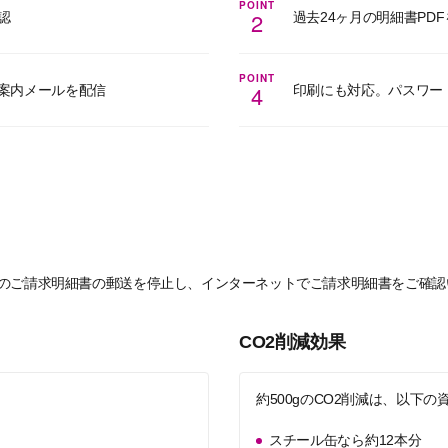
POINT
2
認
過去24ヶ月の明細書PD
POINT
4
案内メールを配信
印刷にも対応。パスワー
ドのご請求明細書の郵送を停止し、インターネットでご請求明細書をご確
CO2削減効果
約500gのCO2削減は、以下
スチール缶なら約12本分