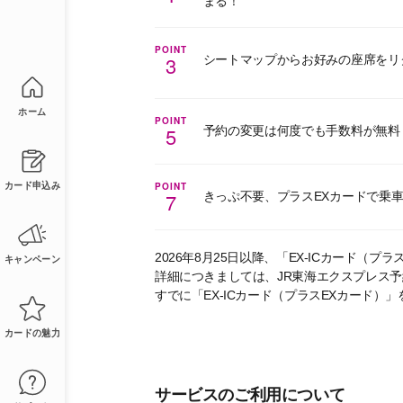
まる！
POINT
3
シートマップからお好みの座席をリ
ホーム
POINT
5
予約の変更は何度でも手数料が無料
POINT
カード申込み
7
きっぷ不要、プラスEXカードで乗
2026年8月25日以降、「EX-ICカード
キャンペーン
詳細につきましては、JR東海エクスプレス
すでに「EX-ICカード（プラスEXカード）
カードの魅力
サービスのご利用について