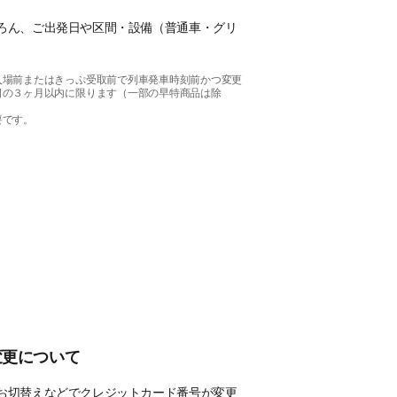
ろん、ご出発日や区間・設備（普通車・グリ
入場前またはきっぷ受取前で列車発車時刻前かつ変更
日の３ヶ月以内に限ります（一部の早特商品は除
要です。
変更について
お切替えなどでクレジットカード番号が変更