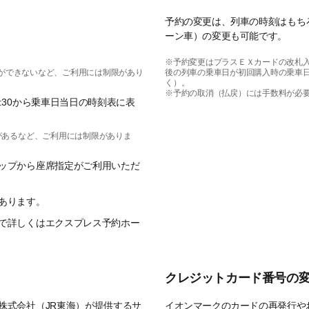
予約の変更は、列車の時刻はもち
ーン車）の変更も可能です。
※予約変更はプラスＥＸカードの改札
用ができないなど、ご利用には制限があり
後の列車の乗車日が初回購入時の乗車
く）。
※予約の取消（払戻）には手数料が必
:30から乗車日当日の時刻表に表
があるなど、ご利用には制限がありま
ップから座席指定がご利用いただ
あります。
で詳しくはエクスプレス予約ホー
クレジットカード番号の
株式会社（JR東海）が提供するサ
イオンマークのカードの再発行や