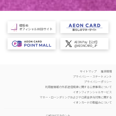
櫻坂46
オフィシャルWEBサイト
AEON Pay【公式】
@AEONCARD_JP
サイトマップ
サイトマップ
推奨環境
推奨環境
プライバシー・ステートメント
プライバシー・ステートメント
プライバシーポリシー
プライバシーポリシー
利用者情報の外部送信規律に関する公表事項について
利用者情報の外部送信規律に関する公表事項について
イオンフィナンシャルサービス
イオンフィナンシャルサービス
マネー・ローンダリングおよびテロ資金供与対策に関する
マネー・ローンダリングおよびテロ資金供与対策に関する
イオンカードの取組みについて
イオンカードの取組みについて
公式SNSアカウント
公式SNSアカウント