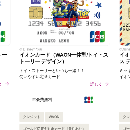
© Disney/Pixar
©Disn
トー
イオンカード（WAON一体型/トイ・ス
イオ
トーリー デザイン）
ス 
トイ・ストーリーといつも一緒！！
ミッ
使いやすい定番カード
イオ
く
詳しく
年会費無料
クレジット
WAON
クレ
ゴールド切替え対象カード（条件あり）
ゴー