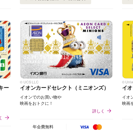
© UCS LLC
© Unive
キー
イオンカードセレクト（ミニオンズ）
イオ
イオンでのお買い物や
イオ
映画をおトクに！
映画
詳しく
く
年会費無料