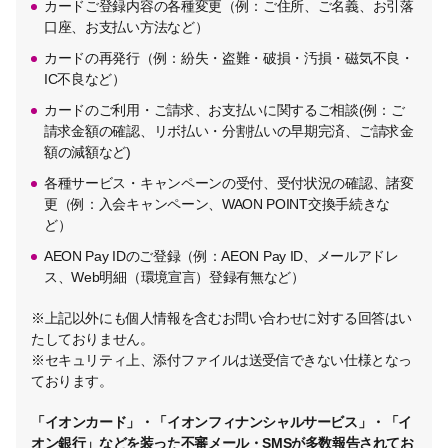
カードご登録内容の各種変更（例：ご住所、ご名義、お引落
口座、お支払い方法など）
カードの再発行（例：紛失・盗難・破損・汚損・磁気不良・
IC不良など）
カードのご利用・ご請求、お支払いに関するご相談(例：ご
請求金額の確認、リボ払い・分割払いの早期完済、ご請求金
額の減額など)
各種サービス・キャンペーンの受付、受付状況の確認、諸変
更（例：入会キャンペーン、WAON POINT交換手続きな
ど）
AEON Pay IDのご登録（例：AEON Pay ID、メールアドレ
ス、Web明細（環境宣言）登録有無など）
※上記以外にも個人情報を含むお問い合わせに対する回答はい
たしておりません。
※セキュリティ上、添付ファイルは送受信できない仕様となっ
ております。
「イオンカード」・「イオンフィナンシャルサービス」・「イ
オン銀行」などを装った不審メール・SMSが多数報告されてお