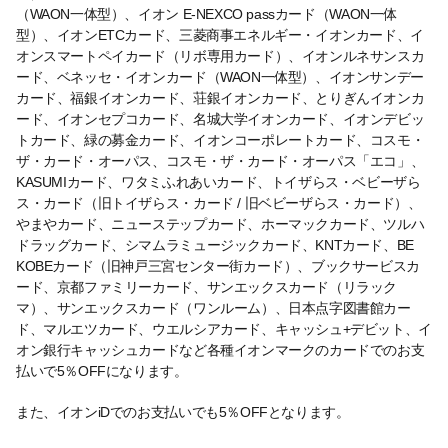
（WAON一体型）、イオン E-NEXCO passカード（WAON一体
型）、イオンETCカード、三菱商事エネルギー・イオンカード、イ
オンスマートペイカード（リボ専用カード）、イオンルネサンスカ
ード、ベネッセ・イオンカード（WAON一体型）、イオンサンデー
カード、福銀イオンカード、荘銀イオンカード、とりぎんイオンカ
ード、イオンセプコカード、名城大学イオンカード、イオンデビッ
トカード、緑の募金カード、イオンコーポレートカード、コスモ・
ザ・カード・オーパス、コスモ・ザ・カード・オーパス「エコ」、
KASUMIカード、ワタミふれあいカード、トイザらス・ベビーザら
ス・カード（旧トイザらス・カード / 旧ベビーザらス・カード）、
やまやカード、ニューステップカード、ホーマックカード、ツルハ
ドラッグカード、シマムラミュージックカード、KNTカード、BE
KOBEカード（旧神戸三宮センター街カード）、ブックサービスカ
ード、京都ファミリーカード、サンエックスカード（リラック
マ）、サンエックスカード（ワンルーム）、日本点字図書館カー
ド、マルエツカード、ウエルシアカード、キャッシュ+デビット、イ
オン銀行キャッシュカードなど各種イオンマークのカードでのお支
払いで5％OFFになります。
また、イオンiDでのお支払いでも5％OFFとなります。