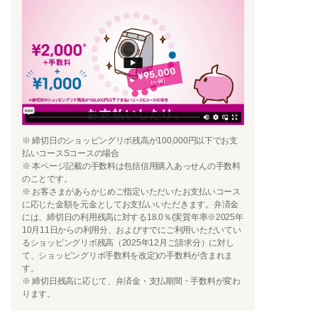
※ 締切日のショッピングリボ残高が100,000円以下でお支
払いコースSコースの場合
※ 本ページ記載の手数料は包括信用購入あっせんの手数料
のことです。
※ お客さまがあらかじめご指定いただいたお支払いコース
に応じた金額を元金としてお支払いいただきます。弁済金
には、締切日の利用残高に対する18.0％(実質年率※2025年
10月11日からの利用分、およびすでにご利用いただいてい
るショッピングリボ残高（2025年12月ご請求分）に対し
て、ショッピングリボ手数料を改定)の手数料が含まれま
す。
※ 締切日残高に応じて、弁済金・支払期間・手数料が変わ
ります。