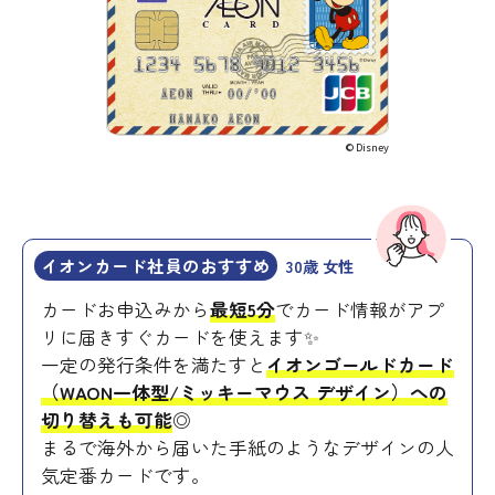
© Disney
イオンカード社員のおすすめ
30歳 女性
カードお申込みから
最短5分
でカード情報がアプ
リに届きすぐカードを使えます✨
一定の発行条件を満たすと
イオンゴールドカード
（WAON一体型/ミッキーマウス デザイン）への
切り替えも可能
◎
まるで海外から届いた手紙のようなデザインの人
気定番カードです。