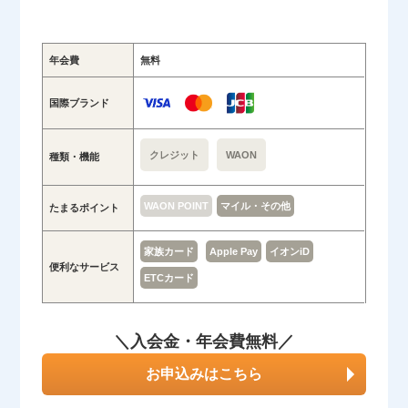
年会費
無料
国際ブランド
クレジット
WAON
種類・機能
WAON POINT
マイル・その他
たまるポイント
家族カード
Apple Pay
イオンiD
便利なサービス
ETCカード
＼入会金・年会費無料／
お申込みはこちら