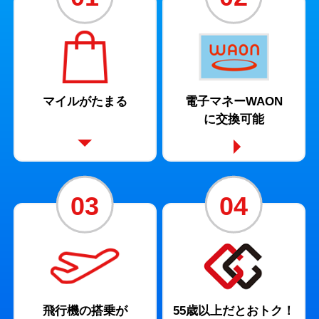
マイルがたまる
電子マネーWAON
に
交換可能
03
04
飛行機の
搭乗が
55歳以上だとおトク！