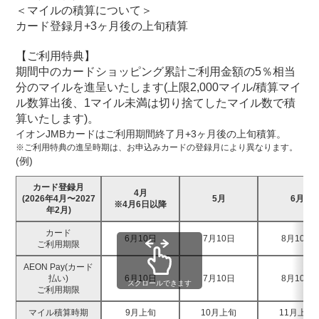
＜マイルの積算について＞
カード登録月+3ヶ月後の上旬積算
【ご利用特典】
期間中のカードショッピング累計ご利用金額の5％相当
分のマイルを進呈いたします(上限2,000マイル/積算マイ
ル数算出後、1マイル未満は切り捨てしたマイル数で積
算いたします)。
イオンJMBカードはご利用期間終了月+3ヶ月後の上旬積算。
※ご利用特典の進呈時期は、お申込みカードの登録月により異なります。
(例)
カード登録月
4月
(2026年4月〜2027
5月
6月
※4月6日以降
年2月)
カード
6月10日
7月10日
8月10日
ご利用期限
AEON Pay(カード
払い)
6月10日
7月10日
8月10日
スクロールできます
ご利用期限
マイル積算時期
9月上旬
10月上旬
11月上旬