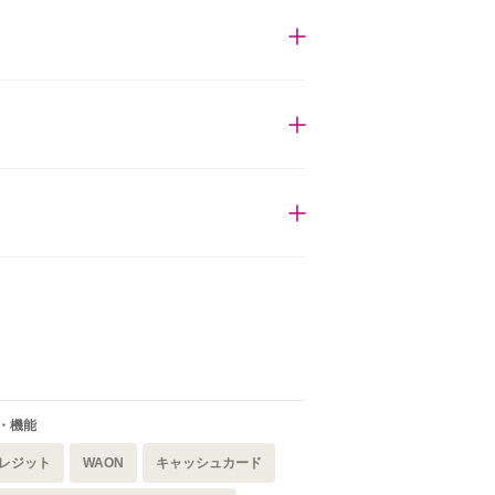
・機能
レジット
WAON
キャッシュカード