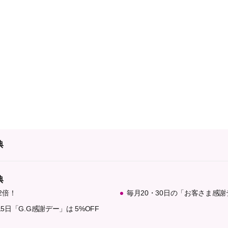
典
典
2倍！
毎月20・30日の「お客さま感謝
5日「G.G感謝デー」は 5%OFF