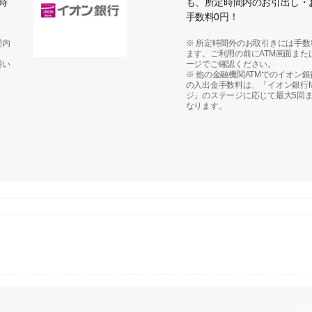
時
も、所定時間内のお引出し・
手数料0円！
間内
※ 所定時間外のお取引きには手数
ます。ご利用の前にATM画面また
用い
ージでご確認ください。
※ 他の金融機関ATMでのイオン
の入出金手数料は、「イオン銀行
ジ」のステージに応じて最大5回
なります。