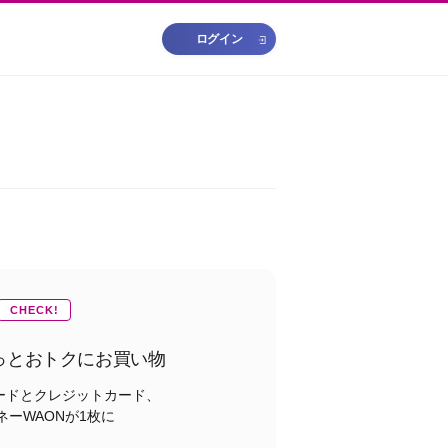
ログイン
CHECK!
っとおトクにお買い物
ードとクレジットカード、
ネーWAONが1枚に