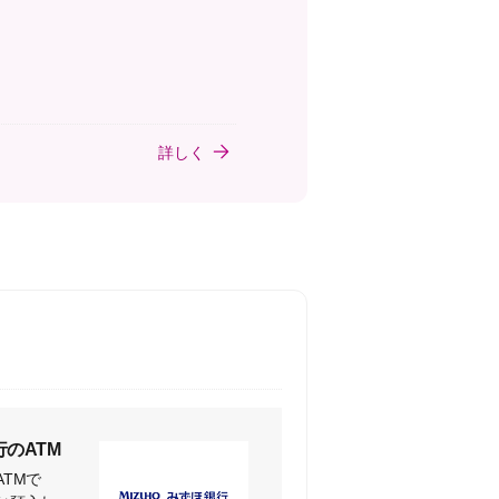
詳しく
のATM
TMで