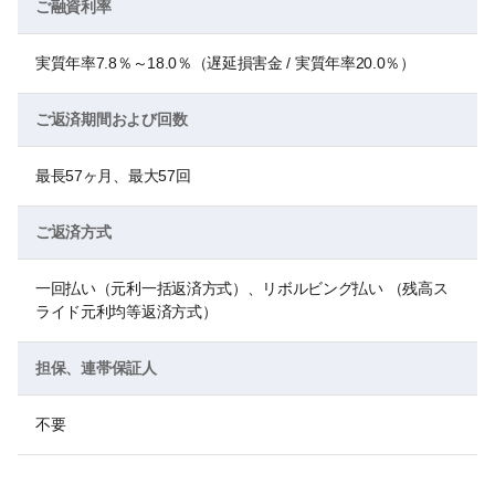
ご融資利率
実質年率7.8％～18.0％（遅延損害金 / 実質年率20.0％）
ご返済期間および回数
最長57ヶ月、最大57回
ご返済方式
一回払い（元利一括返済方式）、リボルビング払い （残高ス
ライド元利均等返済方式）
担保、連帯保証人
不要