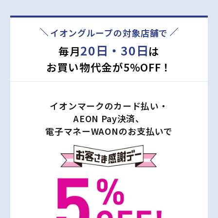
最大
※シミュレーション結果は、あくまでも目安であり実際の付与ポ
イオングループの対象店舗で
イントと異なる場合があります。
20日・30日
毎月
は
お買い物代金が5%OFF！
詳しくシミュレーションしたい方はこちら
イオンマークのカード払い・
AEON Pay決済、
電子マネーWAONのお支払いで