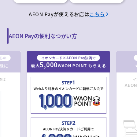
AEON Payが使えるお店は
こちら
AEON Payの便利なつかい方
からの
イオンカード×AEON Pay決済で
5,000
最大
WAON POINT もらえる
能に
のは
イ
AEO