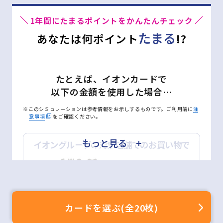
1年間にたまるポイントをかんたんチェック
たまる
あなたは何ポイント
!?
対象店舗(一例)
たとえば、イオンカードで
以下の金額を使用した場合…
※このシミュレーションは参考情報をお示しするものです。ご利用前に
注
意事項
をご確認ください。
もっと見る +
イオングループの対象店舗でのお買い物で
詳しくはこちら
月
万円
ポイントモールのご利用方法
※200円(税込)＝2WAON POINT(基本の2倍)
カードを選ぶ(全20枚)
ネットショッピングで