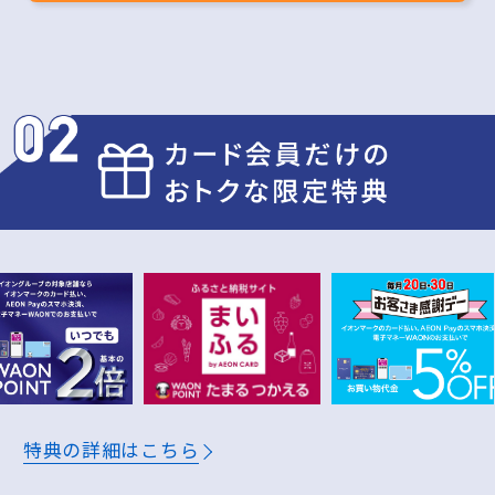
月
万円
公共料金や携帯電話のお支払いで
月
万円
ふるさと納税で(まいふる)
年
万円
※200円(税込)＝2WAON POINT(基本の2倍)
獲得予定ポイント
特典の詳細はこちら
1年間
7,200