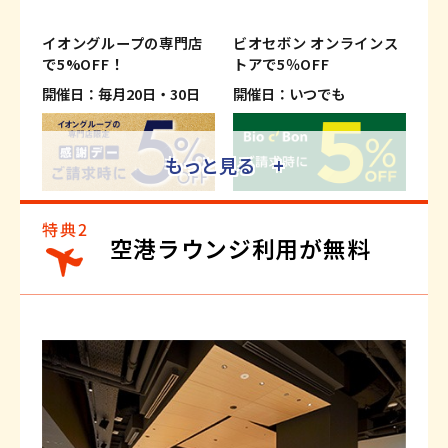
イオングループの専門店
ビオセボン オンラインス
で5%OFF！
トアで5％OFF
開催日：毎月20日・30日
開催日：いつでも
もっと見る +
※適用条件がございます。
※適用条件がございます。
※一部、対象外の専門店および商
※一部対象外商品がございます。
空港ラウンジ利用が無料
品・サービスがございます。
詳しくはこちら
詳しくはこちら
イオンモバイルのご利用で
旅行がおトクに！
5％OFF！さらにWAON
ご請求時に最大2％OFF
POINT基本の5倍！
開催日：いつでも
開催日：いつでも