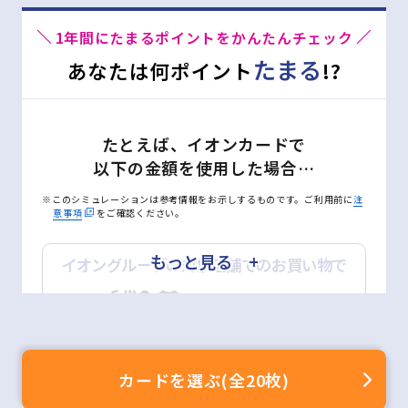
1年間にたまるポイントをかんたんチェック
たまる
あなたは何ポイント
!?
対象店舗(一例)
たとえば、イオンカードで
以下の金額を使用した場合…
※このシミュレーションは参考情報をお示しするものです。ご利用前に
注
意事項
をご確認ください。
もっと見る +
イオングループの対象店舗でのお買い物で
詳しくはこちら
月
万円
ポイントモールのご利用方法
※200円(税込)＝2WAON POINT(基本の2倍)
カードを選ぶ(全20枚)
ネットショッピングで