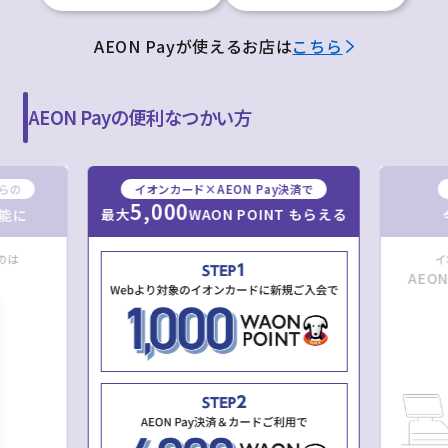
AEON Payが使えるお店は
こちら
AEON Payの便利なつかい方
からの
イオンカード×AEON Pay決済で
5,000
最大
WAON POINT もらえる
能に
のは
イ
AEO