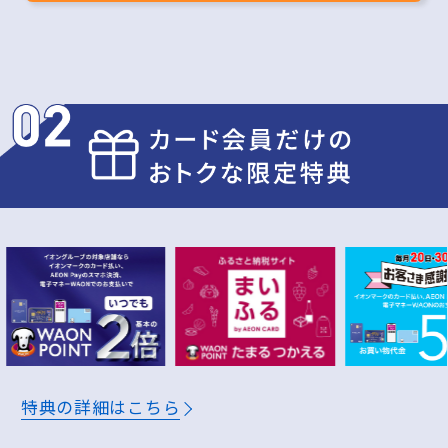
月
万円
公共料金や携帯電話のお支払いで
月
万円
ふるさと納税で(まいふる)
年
万円
※200円(税込)＝2WAON POINT(基本の2倍)
獲得予定ポイント
特典の詳細はこちら
1年間
7,200