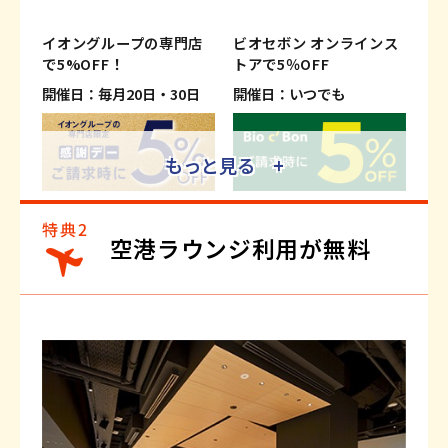
イオングループの専門店
ビオセボン オンラインス
で5%OFF！
トアで5％OFF
開催日：毎月20日・30日
開催日：いつでも
もっと見る +
※適用条件がございます。
※適用条件がございます。
※一部、対象外の専門店および商
※一部対象外商品がございます。
空港ラウンジ利用が無料
品・サービスがございます。
詳しくはこちら
詳しくはこちら
イオンモバイルのご利用で
旅行がおトクに！
5％OFF！さらにWAON
ご請求時に最大2％OFF
POINT基本の5倍！
開催日：いつでも
開催日：いつでも