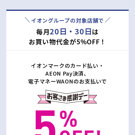
最大
※シミュレーション結果は、あくまでも目安であり実際の付与ポ
イオングループの対象店舗で
イントと異なる場合があります。
20日・30日
毎月
は
お買い物代金が5%OFF！
詳しくシミュレーションしたい方はこちら
イオンマークのカード払い・
AEON Pay決済、
電子マネーWAONのお支払いで