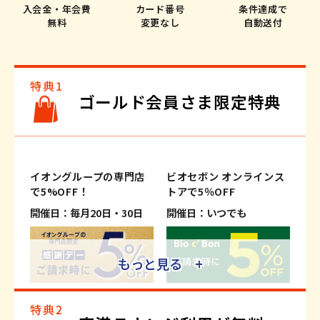
入会金・年会費
カード番号
条件達成で
無料
変更なし
自動送付
ゴールド会員さま限定特典
イオングループの専門店
ビオセボン オンラインス
で5%OFF！
トアで5％OFF
開催日：毎月20日・30日
開催日：いつでも
もっと見る +
※適用条件がございます。
※適用条件がございます。
※一部、対象外の専門店および商
※一部対象外商品がございます。
品・サービスがございます。