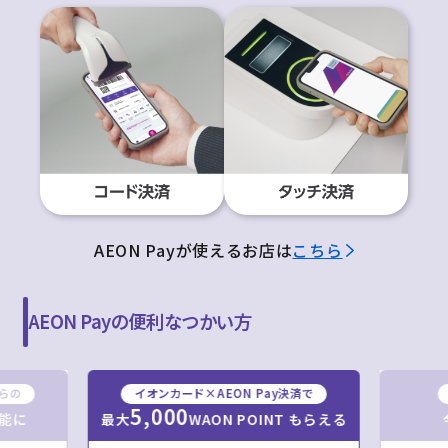
AEON Payが使えるお店は
こちら
AEON Payの便利なつかい方
からの
イオンカード×AEON Pay決済で
5,000
最大
WAON POINT もらえる
能に