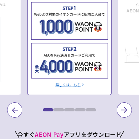
のは
イ
AEO
詳しくはこちら
今すぐ
AEON Pay
アプリをダウンロード