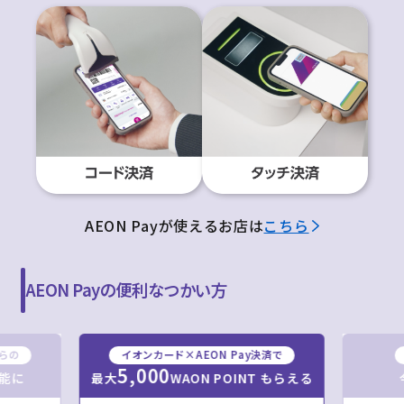
AEON Payが使えるお店は
こちら
AEON Payの便利なつかい方
からの
イオンカード×AEON Pay決済で
5,000
最大
WAON POINT もらえる
能に