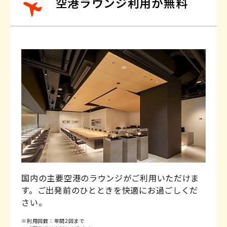
空港ラウンジ利用が無料
詳しくはこちら
詳しくはこちら
イオンモバイルのご利用で
旅行がおトクに！
5％OFF！さらにWAON
ご請求時に最大2％OFF
POINT基本の5倍！
開催日：いつでも
開催日：いつでも
※適用条件がございます。
※適用条件がございます。
※一部対象外商品がございます。
詳しくはこちら
詳しくはこちら
国内の主要空港のラウンジがご利用いただけま
す。ご出発前のひとときを快適にお過ごしくだ
さい。
※利用回数：年間2回まで