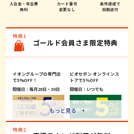
入会金・年会費
カード番号
条件達成で
無料
変更なし
自動送付
ゴールド会員さま限定特典
イオングループの専門店
ビオセボン オンラインス
で5%OFF！
トアで5％OFF
開催日：毎月20日・30日
開催日：いつでも
もっと見る +
※適用条件がございます。
※適用条件がございます。
※一部、対象外の専門店および商
※一部対象外商品がございます。
品・サービスがございます。