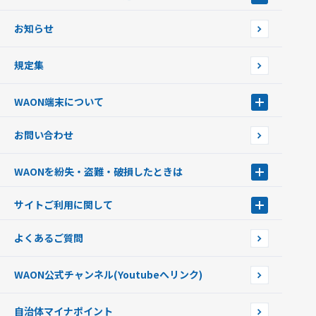
あなたにあったカードを選んでWAONをはじめよう
お知らせ
フードバンク応援WAON
日本の国立公園WAON
規定集
ご当地WAON
サッカー大好きWAON
WAON端末について
G.G WAON
JMB WAON
WAON端末について
お問い合わせ
WAONカード・WAONカードプラス
WAONネットステーション
キャッシュカード一体型・クレジットカード一体型
WAONステーション
WAONを紛失・盗難・破損したときは
モバイルWAON
新型WAONステーション
Apple PayのWAON
イオン銀行ATM
WAONを紛失・盗難・破損したときは
サイトご利用に関して
提携WAONカード
WAONチャージャーmini
WAONカードの拾得について
新型WAONチャージ機
サイトご利用に関して
よくあるご質問
企業情報
サイトご利用規約
WAON公式チャンネル
(Youtubeへリンク)
自治体マイナポイント