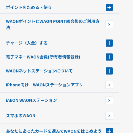
ポイントをためる・使う
ポイントをためる・使う
WAONポイントとWAON POINT統合後のご利用方
ポイントの有効期限について
法
チャージ（入金）する
チャージ（入金）する
電子マネーWAON会員
(所有者情報登録)
現金でチャージする
電子マネーWAON会員
クレジットカードでチャージする
WAONネットステーション
について
WAON POINTサービス会員登録に伴う個人データの共同利用のお知
銀行口座・ATMからチャージする
WAONネットステーション
らせ
オートチャージ
iPhone向け WAONステーションアプリ
WAONネットステーションWAON端末について
ポイントからチャージする
外貨からチャージする
iAEON WAONステーション
チャージ上限金額の変更について
スマホのWAON
あなたにあったカードを選んでWAONをはじめよう