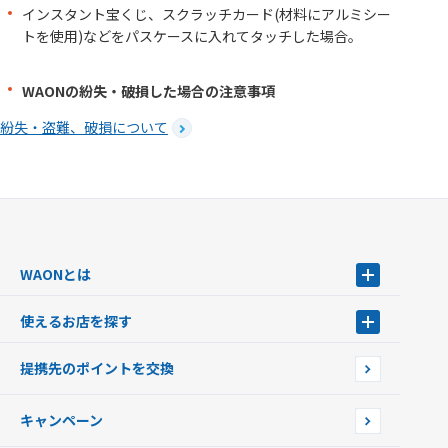
インスタント宝くじ、スクラッチカード(材料にアルミシー
トを使用)などをパスケースに入れてタッチした場合。
WAONの紛失・破損した場合の注意事項
紛失・盗難、破損について
WAONとは
WAONとは
使えるお店を探す
WAONを申込む
使えるお店を探す
WAONの基本
提携先のポイントを交換
店舗検索
インターネット上でのお買い物について（ネット決済）
WAONで使えるネットショップ・サービスを探す
キャンペーン
イオン銀行ATM設置場所