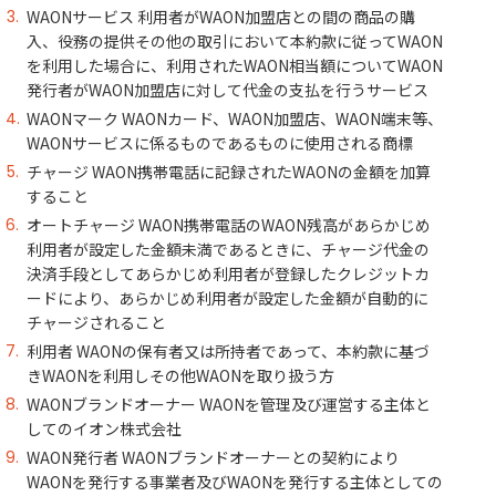
WAONサービス 利用者がWAON加盟店との間の商品の購
入、役務の提供その他の取引において本約款に従ってWAON
を利用した場合に、利用されたWAON相当額についてWAON
発行者がWAON加盟店に対して代金の支払を行うサービス
WAONマーク WAONカード、WAON加盟店、WAON端末等、
WAONサービスに係るものであるものに使用される商標
チャージ WAON携帯電話に記録されたWAONの金額を加算
すること
オートチャージ WAON携帯電話のWAON残高があらかじめ
利用者が設定した金額未満であるときに、チャージ代金の
決済手段としてあらかじめ利用者が登録したクレジットカ
ードにより、あらかじめ利用者が設定した金額が自動的に
チャージされること
利用者 WAONの保有者又は所持者であって、本約款に基づ
きWAONを利用しその他WAONを取り扱う方
WAONブランドオーナー WAONを管理及び運営する主体と
してのイオン株式会社
WAON発行者 WAONブランドオーナーとの契約により
WAONを発行する事業者及びWAONを発行する主体としての