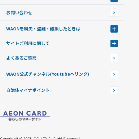
JMB WAON
WAON端末について
お問い合わせ
WAONカード・WAONカードプラス
WAONネットステーション
キャッシュカード一体型・クレジットカード一体型
WAONステーション
WAONを紛失・盗難・破損したときは
モバイルWAON
新型WAONステーション
Apple PayのWAON
イオン銀行ATM
WAONを紛失・盗難・破損したときは
サイトご利用に関して
提携WAONカード
WAONチャージャーmini
WAONカードの拾得について
新型WAONチャージ機
サイトご利用に関して
よくあるご質問
企業情報
サイトご利用規約
WAON公式チャンネル
(Youtubeへリンク)
自治体マイナポイント
Copyright(c) AEON CO., LTD. All Right Reserved.