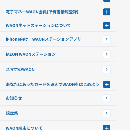
チャージ（入金）する
電子マネーWAON会員
(所有者情報登録)
現金でチャージする
電子マネーWAON会員
クレジットカードでチャージする
WAONネットステーション
について
WAON POINTサービス会員登録に伴う個人データの共同利用のお知
銀行口座・ATMからチャージする
WAONネットステーション
らせ
オートチャージ
iPhone向け WAONステーションアプリ
WAONネットステーションWAON端末について
ポイントからチャージする
外貨からチャージする
iAEON WAONステーション
チャージ上限金額の変更について
スマホのWAON
あなたにあったカードを選んでWAONをはじめよう
あなたにあったカードを選んでWAONをはじめよう
お知らせ
フードバンク応援WAON
日本の国立公園WAON
規定集
ご当地WAON
サッカー大好きWAON
WAON端末について
G.G WAON