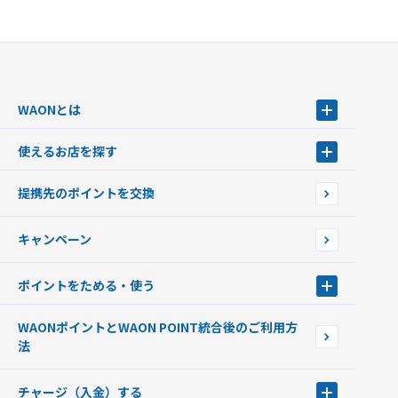
WAONとは
WAONとは
使えるお店を探す
WAONを申込む
使えるお店を探す
WAONの基本
提携先のポイントを交換
店舗検索
インターネット上でのお買い物について（ネット決済）
WAONで使えるネットショップ・サービスを探す
キャンペーン
イオン銀行ATM設置場所
ポイントをためる・使う
ポイントをためる・使う
WAONポイントとWAON POINT統合後のご利用方
ポイントの有効期限について
法
チャージ（入金）する