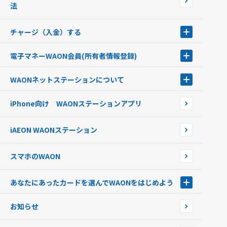
ポイントの有効期限について
法
チャージ（入金）する
チャージ（入金）する
電子マネーWAON会員
(所有者情報登録)
現金でチャージする
電子マネーWAON会員
クレジットカードでチャージする
WAONネットステーション
について
WAON POINTサービス会員登録に伴う個人データの共同利用のお知
銀行口座・ATMからチャージする
WAONネットステーション
らせ
オートチャージ
iPhone向け WAONステーションアプリ
WAONネットステーションWAON端末について
ポイントからチャージする
外貨からチャージする
iAEON WAONステーション
チャージ上限金額の変更について
スマホのWAON
あなたにあったカードを選んでWAONをはじめよう
あなたにあったカードを選んでWAONをはじめよう
お知らせ
フードバンク応援WAON
日本の国立公園WAON