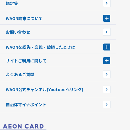
規定集
ご当地WAON
サッカー大好きWAON
WAON端末について
G.G WAON
JMB WAON
WAON端末について
お問い合わせ
WAONカード・WAONカードプラス
WAONネットステーション
キャッシュカード一体型・クレジットカード一体型
WAONステーション
WAONを紛失・盗難・破損したときは
モバイルWAON
新型WAONステーション
Apple PayのWAON
イオン銀行ATM
WAONを紛失・盗難・破損したときは
サイトご利用に関して
提携WAONカード
WAONチャージャーmini
WAONカードの拾得について
新型WAONチャージ機
サイトご利用に関して
よくあるご質問
企業情報
サイトご利用規約
WAON公式チャンネル
(Youtubeへリンク)
自治体マイナポイント