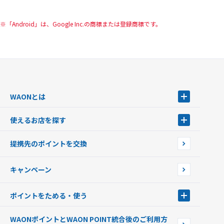
「Android」は、Google Inc.の商標または登録商標です。
WAONとは
WAONとは
使えるお店を探す
WAONを申込む
使えるお店を探す
WAONの基本
提携先のポイントを交換
店舗検索
インターネット上でのお買い物について（ネット決済）
WAONで使えるネットショップ・サービスを探す
キャンペーン
イオン銀行ATM設置場所
ポイントをためる・使う
ポイントをためる・使う
WAONポイントとWAON POINT統合後のご利用方