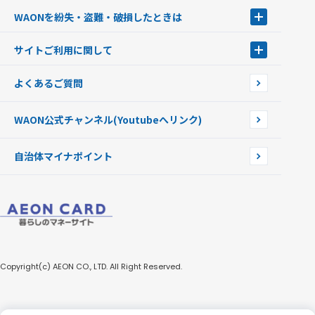
キャッシュカード一体型・クレジットカード一体型
WAONステーション
WAONを紛失・盗難・破損したときは
モバイルWAON
新型WAONステーション
Apple PayのWAON
イオン銀行ATM
WAONを紛失・盗難・破損したときは
サイトご利用に関して
提携WAONカード
WAONチャージャーmini
WAONカードの拾得について
新型WAONチャージ機
サイトご利用に関して
よくあるご質問
企業情報
サイトご利用規約
WAON公式チャンネル
(Youtubeへリンク)
自治体マイナポイント
Copyright(c) AEON CO., LTD. All Right Reserved.