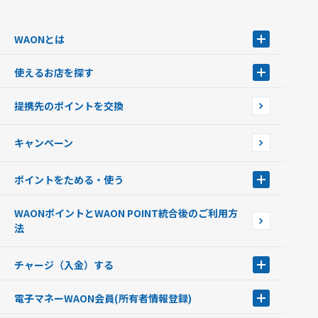
WAONとは
WAONとは
使えるお店を探す
WAONを申込む
使えるお店を探す
WAONの基本
提携先のポイントを交換
店舗検索
インターネット上でのお買い物について（ネット決済）
WAONで使えるネットショップ・サービスを探す
キャンペーン
イオン銀行ATM設置場所
ポイントをためる・使う
ポイントをためる・使う
WAONポイントとWAON POINT統合後のご利用方
ポイントの有効期限について
法
チャージ（入金）する
チャージ（入金）する
電子マネーWAON会員
(所有者情報登録)
現金でチャージする