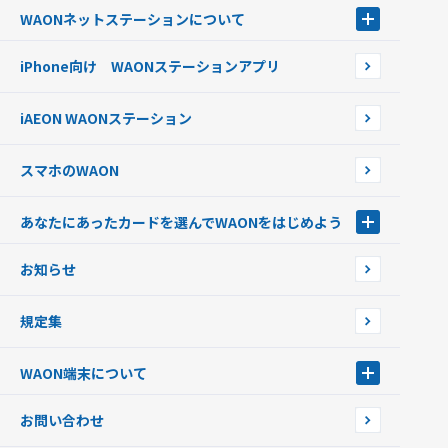
電子マネーWAON会員
クレジットカードでチャージする
WAONネットステーション
について
WAON POINTサービス会員登録に伴う個人データの共同利用のお知
銀行口座・ATMからチャージする
WAONネットステーション
らせ
オートチャージ
iPhone向け WAONステーションアプリ
WAONネットステーションWAON端末について
ポイントからチャージする
外貨からチャージする
iAEON WAONステーション
チャージ上限金額の変更について
スマホのWAON
あなたにあったカードを選んでWAONをはじめよう
あなたにあったカードを選んでWAONをはじめよう
お知らせ
フードバンク応援WAON
日本の国立公園WAON
規定集
ご当地WAON
サッカー大好きWAON
WAON端末について
G.G WAON
JMB WAON
WAON端末について
お問い合わせ
WAONカード・WAONカードプラス
WAONネットステーション