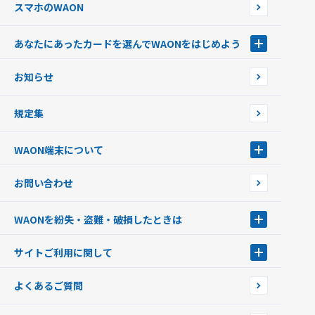
スマホのWAON
あなたにあったカードを選んでWAONをはじめよう
あなたにあったカードを選んでWAONをはじめよう
お知らせ
フードバンク応援WAON
日本の国立公園WAON
規定集
ご当地WAON
サッカー大好きWAON
WAON端末について
G.G WAON
JMB WAON
WAON端末について
お問い合わせ
WAONカード・WAONカードプラス
WAONネットステーション
キャッシュカード一体型・クレジットカード一体型
WAONステーション
WAONを紛失・盗難・破損したときは
モバイルWAON
新型WAONステーション
Apple PayのWAON
イオン銀行ATM
WAONを紛失・盗難・破損したときは
サイトご利用に関して
提携WAONカード
WAONチャージャーmini
WAONカードの拾得について
新型WAONチャージ機
サイトご利用に関して
よくあるご質問
企業情報
サイトご利用規約