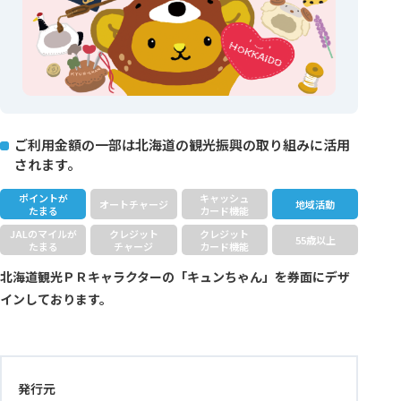
ご利用金額の一部は北海道の観光振興の取り組みに活用
されます。
ポイントが
キャッシュ
オートチャージ
地域活動
たまる
カード機能
JALのマイルが
クレジット
クレジット
55歳以上
たまる
チャージ
カード機能
北海道観光ＰＲキャラクターの「キュンちゃん」を券面にデザ
インしております。
発行元