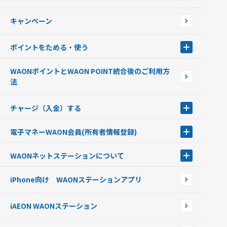
店舗検索
インターネット上でのお買い物について（ネット決済）
WAONで使えるネットショップ・サービスを探す
キャンペーン
イオン銀行ATM設置場所
ポイントをためる・使う
ポイントをためる・使う
WAONポイントとWAON POINT統合後のご利用方
ポイントの有効期限について
法
チャージ（入金）する
チャージ（入金）する
電子マネーWAON会員
(所有者情報登録)
現金でチャージする
電子マネーWAON会員
クレジットカードでチャージする
WAONネットステーション
について
WAON POINTサービス会員登録に伴う個人データの共同利用のお知
銀行口座・ATMからチャージする
WAONネットステーション
らせ
オートチャージ
iPhone向け WAONステーションアプリ
WAONネットステーションWAON端末について
ポイントからチャージする
外貨からチャージする
iAEON WAONステーション
チャージ上限金額の変更について