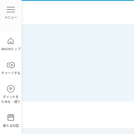
WAONトップ
チャージ
する
ポイント
を
ためる・使う
使えるお店