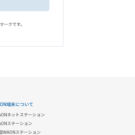
ービスマークです。
AON端末について
AONネットステーション
AONステーション
型WAONステーション