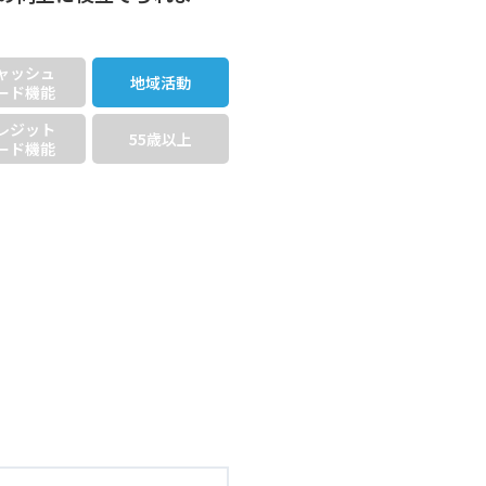
ャッシュ
地域活動
ード機能
レジット
55歳以上
ード機能