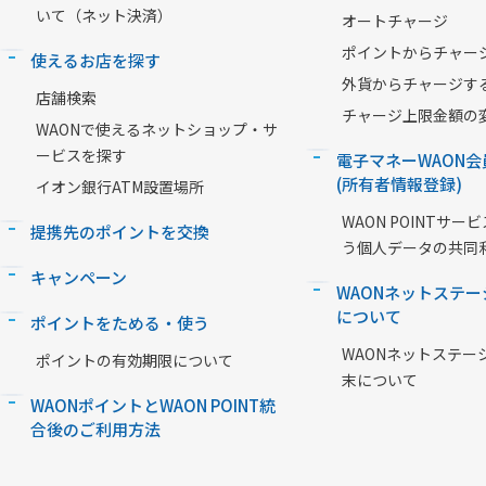
いて（ネット決済）
オートチャージ
ポイントからチャー
使えるお店を探す
外貨からチャージす
店舗検索
チャージ上限金額の
WAONで使えるネットショップ・サ
ービスを探す
電子マネーWAON会
(所有者情報登録)
イオン銀行ATM設置場所
WAON POINTサ
提携先のポイントを交換
う個人データの共同
キャンペーン
WAONネットステー
について
ポイントをためる・使う
WAONネットステー
ポイントの有効期限について
末について
WAONポイントとWAON POINT統
合後のご利用方法