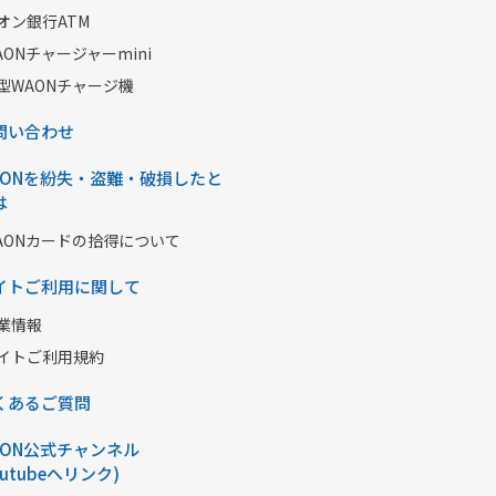
オン銀行ATM
AONチャージャーmini
型WAONチャージ機
問い合わせ
AONを紛失・盗難・破損したと
は
AONカードの拾得について
イトご利用に関して
業情報
イトご利用規約
くあるご質問
AON公式チャンネル
outubeへリンク)