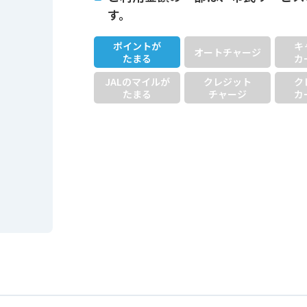
す。
ポイントが
キ
オートチャージ
たまる
カ
JALのマイルが
クレジット
ク
たまる
チャージ
カ