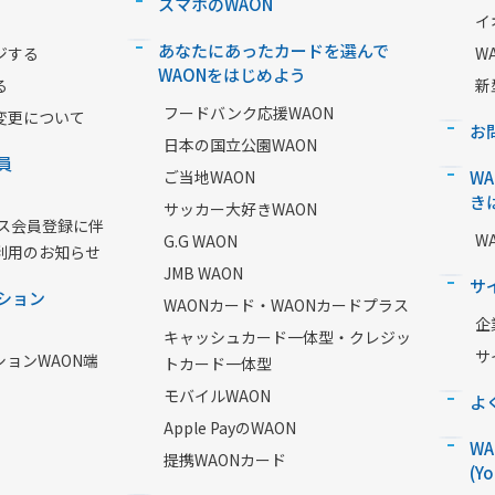
スマホのWAON
イ
あなたにあったカードを選んで
ジする
W
WAONをはじめよう
る
新
フードバンク応援WAON
変更について
お
日本の国立公園WAON
員
ご当地WAON
W
き
サッカー大好きWAON
ービス会員登録に伴
W
G.G WAON
利用のお知らせ
JMB WAON
サ
ション
WAONカード・WAONカードプラス
企
キャッシュカード一体型・クレジッ
サ
ションWAON端
トカード一体型
モバイルWAON
よ
Apple PayのWAON
W
提携WAONカード
(Y