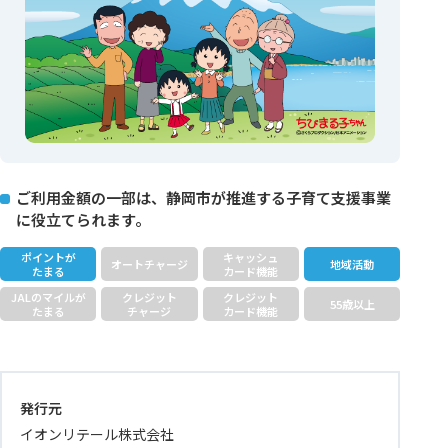
ご利用金額の一部は、静岡市が推進する子育て支援事業
に役立てられます。
ポイントが
キャッシュ
オートチャージ
地域活動
たまる
カード機能
JALのマイルが
クレジット
クレジット
55歳以上
たまる
チャージ
カード機能
発行元
イオンリテール株式会社