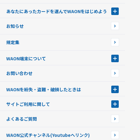
あなたにあったカードを選んでWAONをはじめよう
あなたにあったカードを選んでWAONをはじめよう
お知らせ
フードバンク応援WAON
日本の国立公園WAON
規定集
ご当地WAON
サッカー大好きWAON
WAON端末について
G.G WAON
JMB WAON
WAON端末について
お問い合わせ
WAONカード・WAONカードプラス
WAONネットステーション
キャッシュカード一体型・クレジットカード一体型
WAONステーション
WAONを紛失・盗難・破損したときは
モバイルWAON
新型WAONステーション
Apple PayのWAON
イオン銀行ATM
WAONを紛失・盗難・破損したときは
サイトご利用に関して
提携WAONカード
WAONチャージャーmini
WAONカードの拾得について
新型WAONチャージ機
サイトご利用に関して
よくあるご質問
企業情報
サイトご利用規約
WAON公式チャンネル
(Youtubeへリンク)