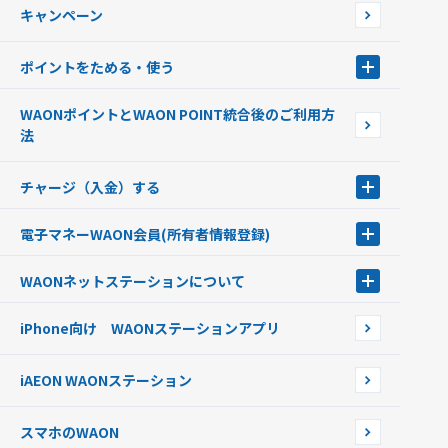
キャンペーン
イオン銀行ATM設置場所
ポイントをためる・使う
ポイントをためる・使う
WAONポイントとWAON POINT統合後のご利用方
ポイントの有効期限について
法
チャージ（入金）する
チャージ（入金）する
電子マネーWAON会員
(所有者情報登録)
現金でチャージする
電子マネーWAON会員
クレジットカードでチャージする
WAONネットステーション
について
WAON POINTサービス会員登録に伴う個人データの共同利用のお知
銀行口座・ATMからチャージする
WAONネットステーション
らせ
オートチャージ
iPhone向け WAONステーションアプリ
WAONネットステーションWAON端末について
ポイントからチャージする
外貨からチャージする
iAEON WAONステーション
チャージ上限金額の変更について
スマホのWAON