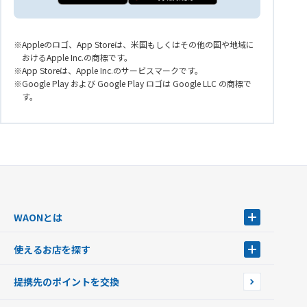
Appleのロゴ、App Storeは、米国もしくはその他の国や地域に
おけるApple Inc.の商標です。
App Storeは、Apple Inc.のサービスマークです。
Google Play および Google Play ロゴは Google LLC の商標で
す。
WAONとは
WAONとは
使えるお店を探す
WAONを申込む
使えるお店を探す
WAONの基本
提携先のポイントを交換
店舗検索
インターネット上でのお買い物について（ネット決済）
WAONで使えるネットショップ・サービスを探す