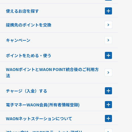
WAONとは
使えるお店を探す
WAONを申込む
使えるお店を探す
WAONの基本
提携先のポイントを交換
店舗検索
インターネット上でのお買い物について（ネット決済）
WAONで使えるネットショップ・サービスを探す
キャンペーン
イオン銀行ATM設置場所
ポイントをためる・使う
ポイントをためる・使う
WAONポイントとWAON POINT統合後のご利用方
ポイントの有効期限について
法
チャージ（入金）する
チャージ（入金）する
電子マネーWAON会員
(所有者情報登録)
現金でチャージする
電子マネーWAON会員
クレジットカードでチャージする
WAONネットステーション
について
WAON POINTサービス会員登録に伴う個人データの共同利用のお知
銀行口座・ATMからチャージする
WAONネットステーション
らせ
オートチャージ