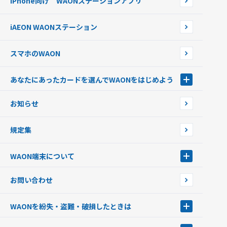
iPhone向け WAONステーションアプリ
WAONネットステーションWAON端末について
ポイントからチャージする
外貨からチャージする
iAEON WAONステーション
チャージ上限金額の変更について
スマホのWAON
あなたにあったカードを選んでWAONをはじめよう
あなたにあったカードを選んでWAONをはじめよう
お知らせ
フードバンク応援WAON
日本の国立公園WAON
規定集
ご当地WAON
サッカー大好きWAON
WAON端末について
G.G WAON
JMB WAON
WAON端末について
お問い合わせ
WAONカード・WAONカードプラス
WAONネットステーション
キャッシュカード一体型・クレジットカード一体型
WAONステーション
WAONを紛失・盗難・破損したときは
モバイルWAON
新型WAONステーション
Apple PayのWAON
イオン銀行ATM
WAONを紛失・盗難・破損したときは