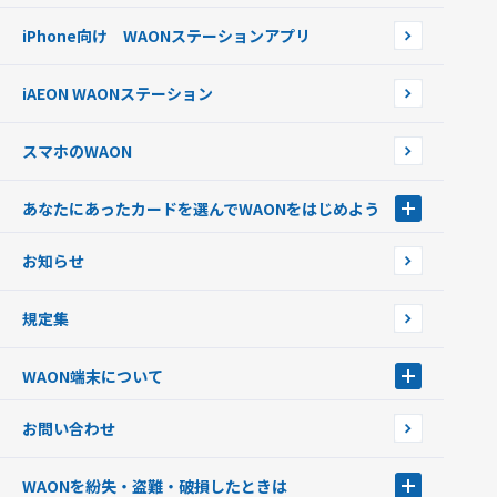
WAONネットステーション
らせ
オートチャージ
iPhone向け WAONステーションアプリ
WAONネットステーションWAON端末について
ポイントからチャージする
外貨からチャージする
iAEON WAONステーション
チャージ上限金額の変更について
スマホのWAON
あなたにあったカードを選んでWAONをはじめよう
あなたにあったカードを選んでWAONをはじめよう
お知らせ
フードバンク応援WAON
日本の国立公園WAON
規定集
ご当地WAON
サッカー大好きWAON
WAON端末について
G.G WAON
JMB WAON
WAON端末について
お問い合わせ
WAONカード・WAONカードプラス
WAONネットステーション
キャッシュカード一体型・クレジットカード一体型
WAONステーション
WAONを紛失・盗難・破損したときは
モバイルWAON
新型WAONステーション