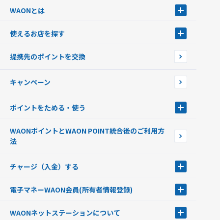
WAONとは
WAONとは
使えるお店を探す
WAONを申込む
使えるお店を探す
WAONの基本
提携先のポイントを交換
店舗検索
インターネット上でのお買い物について（ネット決済）
WAONで使えるネットショップ・サービスを探す
キャンペーン
イオン銀行ATM設置場所
ポイントをためる・使う
ポイントをためる・使う
WAONポイントとWAON POINT統合後のご利用方
ポイントの有効期限について
法
チャージ（入金）する
チャージ（入金）する
電子マネーWAON会員
(所有者情報登録)
現金でチャージする
電子マネーWAON会員
クレジットカードでチャージする
WAONネットステーション
について
WAON POINTサービス会員登録に伴う個人データの共同利用のお知
銀行口座・ATMからチャージする