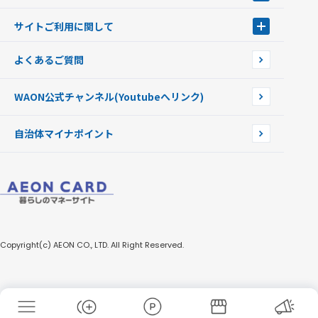
Apple PayのWAON
イオン銀行ATM
WAONを紛失・盗難・破損したときは
サイトご利用に関して
提携WAONカード
WAONチャージャーmini
WAONカードの拾得について
新型WAONチャージ機
サイトご利用に関して
よくあるご質問
企業情報
サイトご利用規約
WAON公式チャンネル
(Youtubeへリンク)
自治体マイナポイント
Copyright(c) AEON CO., LTD. All Right Reserved.