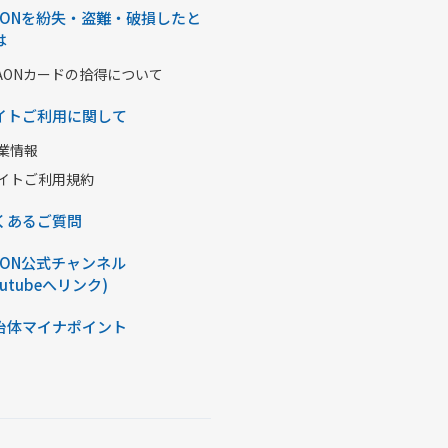
AONを紛失・盗難・破損したと
は
AONカードの拾得について
イトご利用に関して
業情報
イトご利用規約
くあるご質問
AON公式チャンネル
outubeへリンク)
治体マイナポイント