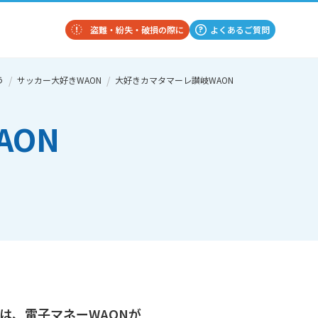
盗難・紛失・破損の際に
よくあるご質問
う
サッカー大好きWAON
大好きカマタマーレ讃岐WAON
AON
は、電子マネーWAONが