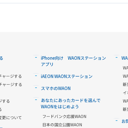
る
iPhone向け WAONステーション
W
アプリ
W
チャージする
iAEON WAONステーション
W
チャージする
新
スマホのWAON
イ
あなたにあったカードを選んで
ジする
W
WAONをはじめよう
る
新
フードバンク応援WAON
変更について
お
日本の国立公園WAON