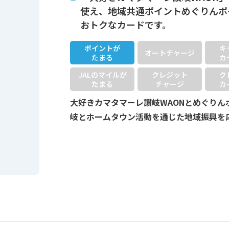
使え、地域共通ポイントめぐりんポ
おトクなカードです。
ポイントが
キ
オートチャージ
たまる
カ
JALのマイルが
クレジット
ク
たまる
チャージ
カ
大好きカマタマーレ讃岐WAONとめぐりん
岐とホームタウン活動を通じた地域振興を