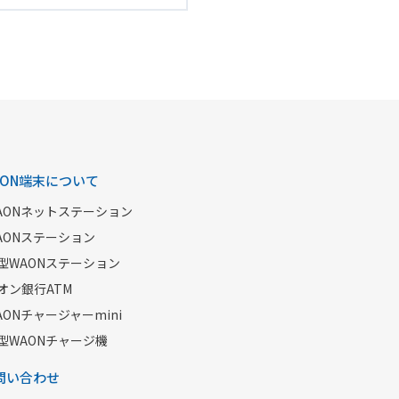
AON端末について
AONネットステーション
AONステーション
型WAONステーション
オン銀行ATM
AONチャージャーmini
型WAONチャージ機
問い合わせ