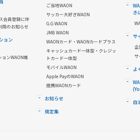
員
ご当地WAON
W
き
サッカー大好きWAON
ービス会員登録に伴
W
G.G WAON
利用のお知らせ
JMB WAON
サ
ション
WAONカード・WAONカードプラス
企
キャッシュカード一体型・クレジッ
サ
ションWAON端
トカード一体型
モバイルWAON
よ
Apple PayのWAON
W
提携WAONカード
(Y
お知らせ
自
規定集