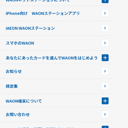
WAON POINTサービス会員登録に伴う個人データの共同利用のお知
銀行口座・ATMからチャージする
WAONネットステーション
らせ
オートチャージ
iPhone向け WAONステーションアプリ
WAONネットステーションWAON端末について
ポイントからチャージする
外貨からチャージする
iAEON WAONステーション
チャージ上限金額の変更について
スマホのWAON
あなたにあったカードを選んでWAONをはじめよう
あなたにあったカードを選んでWAONをはじめよう
お知らせ
フードバンク応援WAON
日本の国立公園WAON
規定集
ご当地WAON
サッカー大好きWAON
WAON端末について
G.G WAON
JMB WAON
WAON端末について
お問い合わせ
WAONカード・WAONカードプラス
WAONネットステーション
キャッシュカード一体型・クレジットカード一体型
WAONステーション