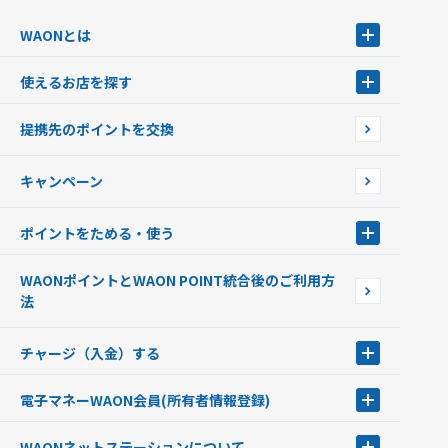
WAONとは
WAONとは
使えるお店を探す
WAONを申込む
使えるお店を探す
WAONの基本
提携先のポイントを交換
店舗検索
インターネット上でのお買い物について（ネット決済）
WAONで使えるネットショップ・サービスを探す
キャンペーン
イオン銀行ATM設置場所
ポイントをためる・使う
ポイントをためる・使う
WAONポイントとWAON POINT統合後のご利用方
ポイントの有効期限について
法
チャージ（入金）する
チャージ（入金）する
電子マネーWAON会員
(所有者情報登録)
現金でチャージする
電子マネーWAON会員
クレジットカードでチャージする
WAONネットステーション
について