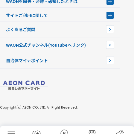
WAONを紛失・盗難・破損したときは
モバイルWAON
新型WAONステーション
Apple PayのWAON
イオン銀行ATM
WAONを紛失・盗難・破損したときは
サイトご利用に関して
提携WAONカード
WAONチャージャーmini
WAONカードの拾得について
新型WAONチャージ機
サイトご利用に関して
よくあるご質問
企業情報
サイトご利用規約
WAON公式チャンネル
(Youtubeへリンク)
自治体マイナポイント
Copyright(c) AEON CO., LTD. All Right Reserved.