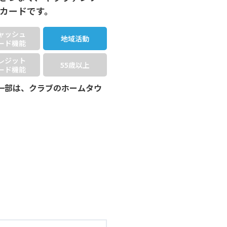
Nカードです。
ャッシュ
地域活動
ード機能
レジット
55歳以上
ード機能
一部は、クラブのホームタウ