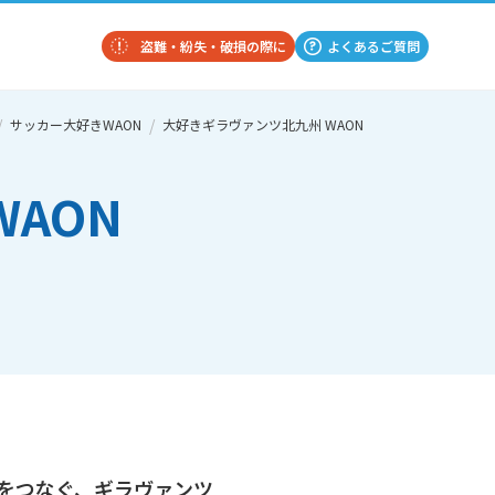
盗難・紛失・破損の際に
よくあるご質問
サッカー大好きWAON
大好きギラヴァンツ北九州 WAON
AON
をつなぐ、ギラヴァンツ