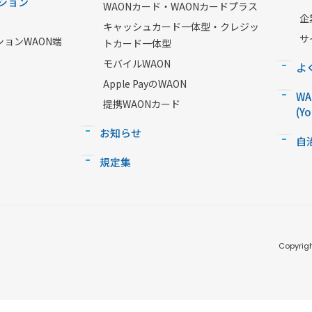
ション
WAONカード・WAONカードプラス
企
キャッシュカード一体型・クレジッ
サ
ションWAON端
トカード一体型
モバイルWAON
よ
Apple PayのWAON
W
提携WAONカード
(Y
お知らせ
自
規定集
Copyrigh