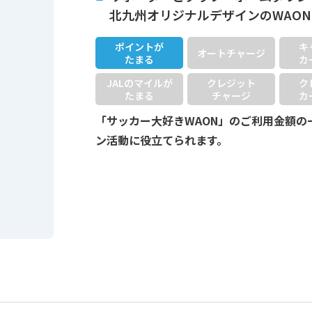
北九州オリジナルデザインのWAO
ポイントが
キ
オートチャージ
たまる
カ
JALのマイルが
クレジット
ク
たまる
チャージ
カ
「サッカー大好きWAON」のご利用金額の
ン活動に役立てられます。