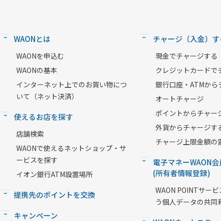
WAONとは
チャージ（入金）す
WAONを申込む
現金でチャージする
WAONの基本
クレジットカードで
インターネット上でのお買い物につ
銀行口座・ATMから
いて（ネット決済）
オートチャージ
ポイントからチャー
使えるお店を探す
外貨からチャージす
店舗検索
チャージ上限金額の
WAONで使えるネットショップ・サ
ービスを探す
電子マネーWAON会
(所有者情報登録)
イオン銀行ATM設置場所
WAON POINTサ
提携先のポイントを交換
う個人データの共同
キャンペーン