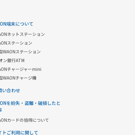
AON端末について
AONネットステーション
AONステーション
型WAONステーション
オン銀行ATM
AONチャージャーmini
型WAONチャージ機
問い合わせ
AONを紛失・盗難・破損したと
は
AONカードの拾得について
イトご利用に関して