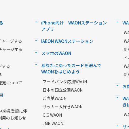
る
iPhone向け WAONステーション
W
アプリ
W
チャージする
iAEON WAONステーション
W
チャージする
新
スマホのWAON
イ
あなたにあったカードを選んで
ジする
W
WAONをはじめよう
る
新
フードバンク応援WAON
変更について
お
日本の国立公園WAON
員
ご当地WAON
W
き
サッカー大好きWAON
ービス会員登録に伴
W
G.G WAON
利用のお知らせ
JMB WAON
サ