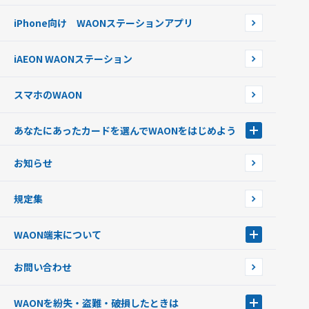
WAONネットステーション
らせ
オートチャージ
iPhone向け WAONステーションアプリ
WAONネットステーションWAON端末について
ポイントからチャージする
外貨からチャージする
iAEON WAONステーション
チャージ上限金額の変更について
スマホのWAON
あなたにあったカードを選んでWAONをはじめよう
あなたにあったカードを選んでWAONをはじめよう
お知らせ
フードバンク応援WAON
日本の国立公園WAON
規定集
ご当地WAON
サッカー大好きWAON
WAON端末について
G.G WAON
JMB WAON
WAON端末について
お問い合わせ
WAONカード・WAONカードプラス
WAONネットステーション
キャッシュカード一体型・クレジットカード一体型
WAONステーション
WAONを紛失・盗難・破損したときは
モバイルWAON
新型WAONステーション