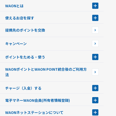
WAONとは
WAONとは
使えるお店を探す
WAONを申込む
使えるお店を探す
WAONの基本
提携先のポイントを交換
店舗検索
インターネット上でのお買い物について（ネット決済）
WAONで使えるネットショップ・サービスを探す
キャンペーン
イオン銀行ATM設置場所
ポイントをためる・使う
ポイントをためる・使う
WAONポイントとWAON POINT統合後のご利用方
ポイントの有効期限について
法
チャージ（入金）する
チャージ（入金）する
電子マネーWAON会員
(所有者情報登録)
現金でチャージする
電子マネーWAON会員
クレジットカードでチャージする
WAONネットステーション
について
WAON POINTサービス会員登録に伴う個人データの共同利用のお知
銀行口座・ATMからチャージする