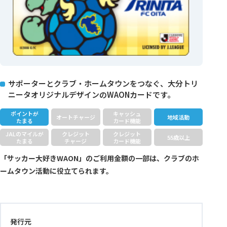
サポーターとクラブ・ホームタウンをつなぐ、大分トリ
ニータオリジナルデザインのWAONカードです。
ポイントが
キャッシュ
オートチャージ
地域活動
たまる
カード機能
JALのマイルが
クレジット
クレジット
55歳以上
たまる
チャージ
カード機能
「サッカー大好きWAON」のご利用金額の一部は、クラブのホ
ームタウン活動に役立てられます。
発行元