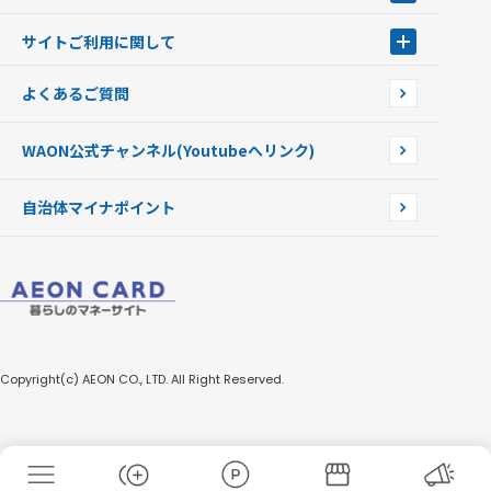
Apple PayのWAON
イオン銀行ATM
WAONを紛失・盗難・破損したときは
サイトご利用に関して
提携WAONカード
WAONチャージャーmini
WAONカードの拾得について
新型WAONチャージ機
サイトご利用に関して
よくあるご質問
企業情報
サイトご利用規約
WAON公式チャンネル
(Youtubeへリンク)
自治体マイナポイント
Copyright(c) AEON CO., LTD. All Right Reserved.