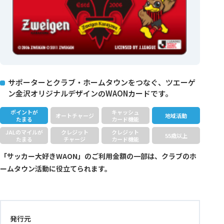
サポーターとクラブ・ホームタウンをつなぐ、ツエーゲ
ン金沢オリジナルデザインのWAONカードです。
ポイントが
キャッシュ
オートチャージ
地域活動
たまる
カード機能
JALのマイルが
クレジット
クレジット
55歳以上
たまる
チャージ
カード機能
「サッカー大好きWAON」のご利用金額の一部は、クラブのホ
ームタウン活動に役立てられます。
発行元