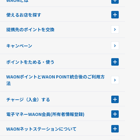
WAONとは
使えるお店を探す
WAONを申込む
使えるお店を探す
WAONの基本
提携先のポイントを交換
店舗検索
インターネット上でのお買い物について（ネット決済）
WAONで使えるネットショップ・サービスを探す
キャンペーン
イオン銀行ATM設置場所
ポイントをためる・使う
ポイントをためる・使う
WAONポイントとWAON POINT統合後のご利用方
ポイントの有効期限について
法
チャージ（入金）する
チャージ（入金）する
電子マネーWAON会員
(所有者情報登録)
現金でチャージする
電子マネーWAON会員
クレジットカードでチャージする
WAONネットステーション
について
WAON POINTサービス会員登録に伴う個人データの共同利用のお知
銀行口座・ATMからチャージする
WAONネットステーション
らせ