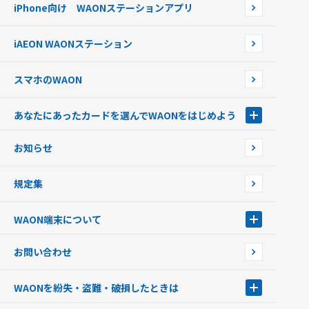
オートチャージ
iPhone向け WAONステーションアプリ
WAONネットステーションWAON端末について
ポイントからチャージする
外貨からチャージする
iAEON WAONステーション
チャージ上限金額の変更について
スマホのWAON
あなたにあったカードを選んでWAONをはじめよう
あなたにあったカードを選んでWAONをはじめよう
お知らせ
フードバンク応援WAON
日本の国立公園WAON
規定集
ご当地WAON
サッカー大好きWAON
WAON端末について
G.G WAON
JMB WAON
WAON端末について
お問い合わせ
WAONカード・WAONカードプラス
WAONネットステーション
キャッシュカード一体型・クレジットカード一体型
WAONステーション
WAONを紛失・盗難・破損したときは
モバイルWAON
新型WAONステーション
Apple PayのWAON