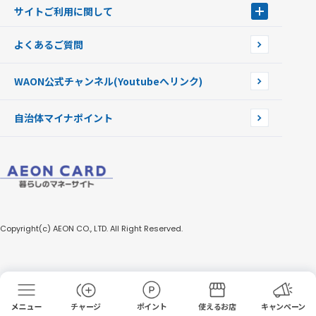
イオン銀行ATM
WAONを紛失・盗難・破損したときは
サイトご利用に関して
提携WAONカード
WAONチャージャーmini
WAONカードの拾得について
新型WAONチャージ機
サイトご利用に関して
よくあるご質問
企業情報
サイトご利用規約
WAON公式チャンネル
(Youtubeへリンク)
自治体マイナポイント
Copyright(c) AEON CO., LTD. All Right Reserved.
チャージ
ポイント
使えるお店
キャンペーン